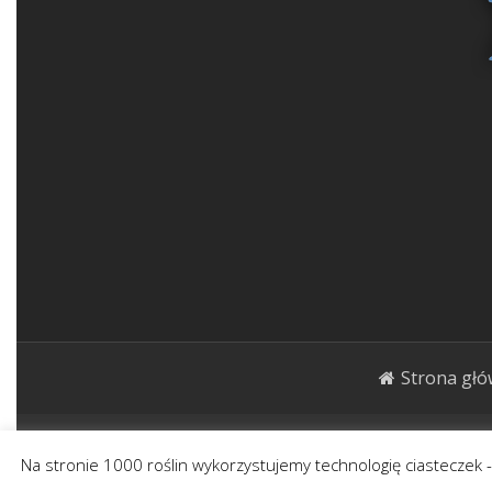
Strona gł
1000roślin.pl Strona ma charakter publicystycz
Na stronie 1000 roślin wykorzystujemy technologię ciasteczek 