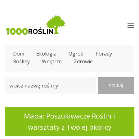
O
M
M
Dom
Ekologia
Ogród
Porady
Rośliny
Wnętrze
Zdrowie
szukaj
Mapa: Poszukiwacze Roślin i
warsztaty z Twojej okolicy