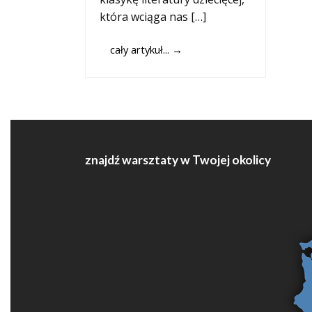
która wciąga nas […]
cały artykuł...
→
znajdź warsztaty w Twojej okolicy