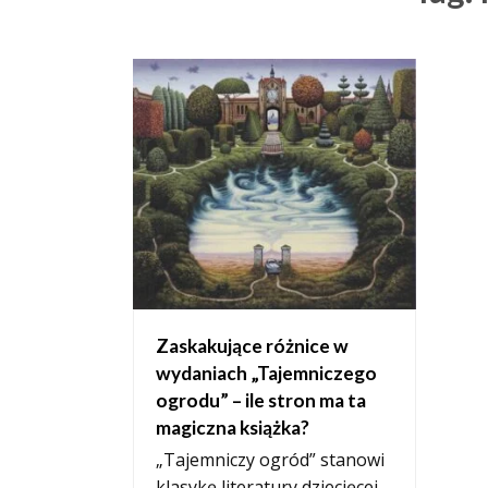
Zaskakujące różnice w
wydaniach „Tajemniczego
ogrodu” – ile stron ma ta
magiczna książka?
„Tajemniczy ogród” stanowi
klasykę literatury dziecięcej,