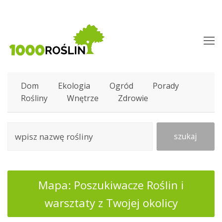
O
M
M
Dom
Ekologia
Ogród
Porady
Rośliny
Wnętrze
Zdrowie
szukaj
Mapa: Poszukiwacze Roślin i
warsztaty z Twojej okolicy