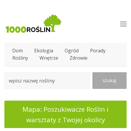
O
M
M
Dom
Ekologia
Ogród
Porady
Rośliny
Wnętrze
Zdrowie
szukaj
Mapa: Poszukiwacze Roślin i
warsztaty z Twojej okolicy