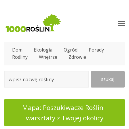
O
M
M
Dom
Ekologia
Ogród
Porady
Rośliny
Wnętrze
Zdrowie
szukaj
Mapa: Poszukiwacze Roślin i
warsztaty z Twojej okolicy