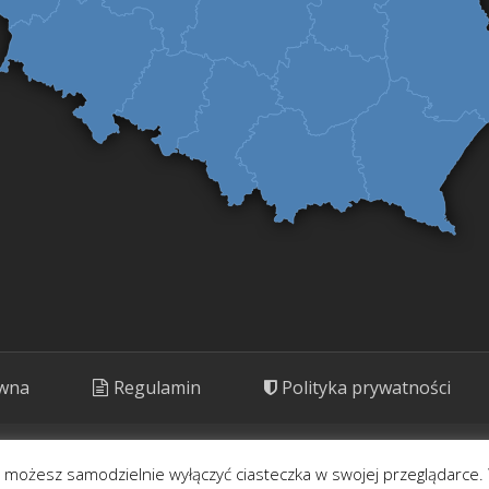
ówna
Regulamin
Polityka prywatności
ny. Prezentujemy rośliny o potencjale kulinarnym, leczniczym i kosm
- możesz samodzielnie wyłączyć ciasteczka w swojej przeglądarce. 
Korzystaj rozważnie.