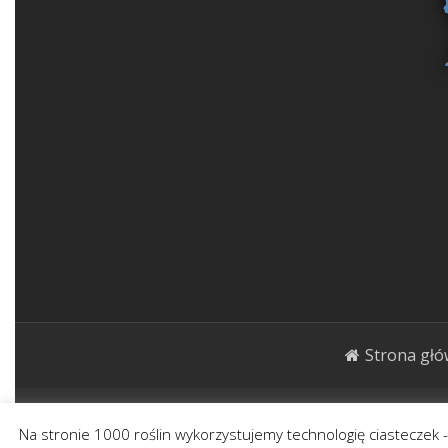
Strona gł
1000roślin.pl Strona ma charakter publicystycz
Na stronie 1000 roślin wykorzystujemy technologię ciasteczek 