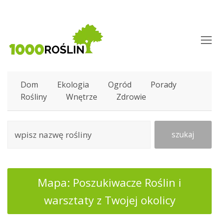
O
M
M
Dom
Ekologia
Ogród
Porady
Rośliny
Wnętrze
Zdrowie
szukaj
Mapa: Poszukiwacze Roślin i
warsztaty z Twojej okolicy