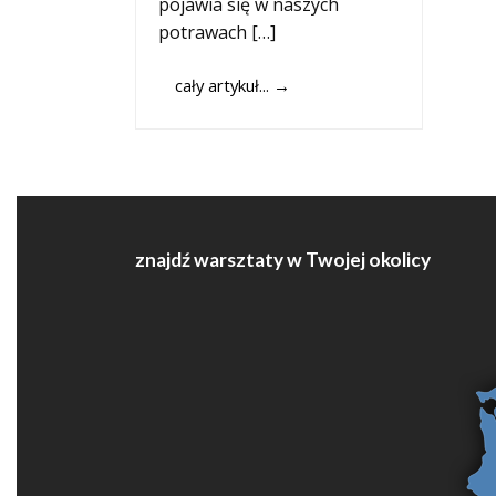
pojawia się w naszych
potrawach […]
cały artykuł...
→
znajdź warsztaty w Twojej okolicy