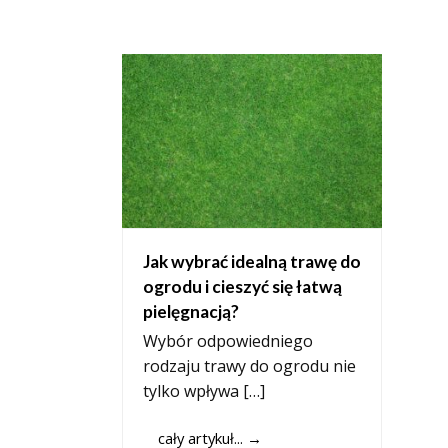
Jak wybrać idealną trawę do
ogrodu i cieszyć się łatwą
pielęgnacją?
Wybór odpowiedniego
rodzaju trawy do ogrodu nie
tylko wpływa […]
cały artykuł...
→