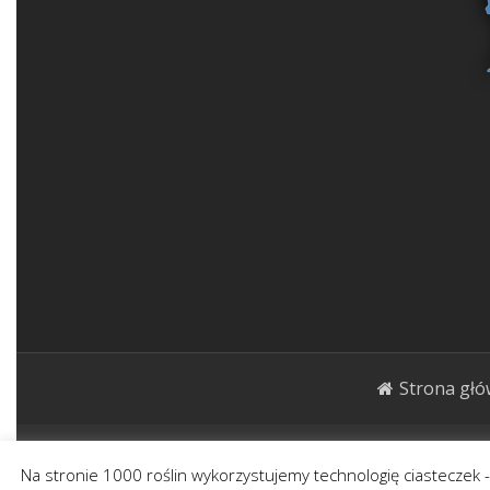
Strona gł
1000roślin.pl Strona ma charakter publicystycz
Na stronie 1000 roślin wykorzystujemy technologię ciasteczek 