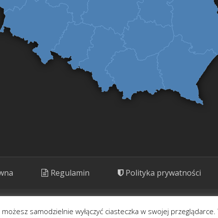
ówna
Regulamin
Polityka prywatności
ny. Prezentujemy rośliny o potencjale kulinarnym, leczniczym i kosm
- możesz samodzielnie wyłączyć ciasteczka w swojej przeglądarce. 
Korzystaj rozważnie.