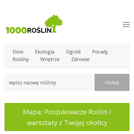
O
M
M
Dom
Ekologia
Ogród
Porady
Rośliny
Wnętrze
Zdrowie
szukaj
Mapa: Poszukiwacze Roślin i
warsztaty z Twojej okolicy