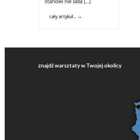
stanowi nie lada […]
cały artykuł...
→
znajdź warsztaty w Twojej okolicy