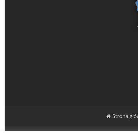
Strona gł
1000roślin.pl Strona ma charakter publicystycz