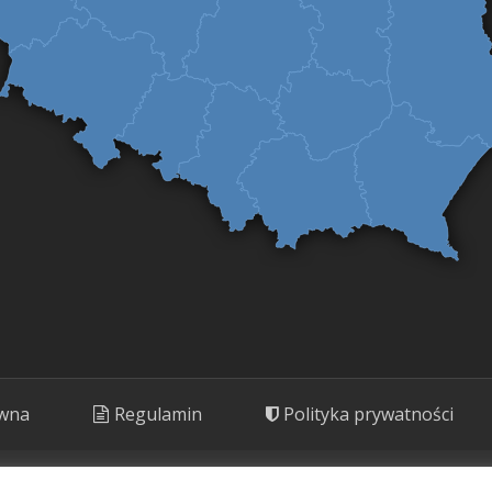
ówna
Regulamin
Polityka prywatności
ny. Prezentujemy rośliny o potencjale kulinarnym, leczniczym i kosm