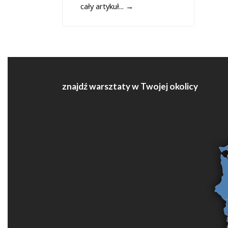
cały artykuł...
→
znajdź warsztaty w Twojej okolicy