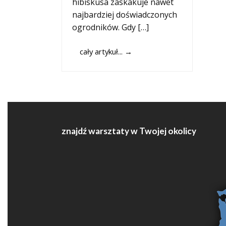
hibiskusa zaskakuje nawet
najbardziej doświadczonych
ogrodników. Gdy […]
cały artykuł...
→
znajdź warsztaty w Twojej okolicy