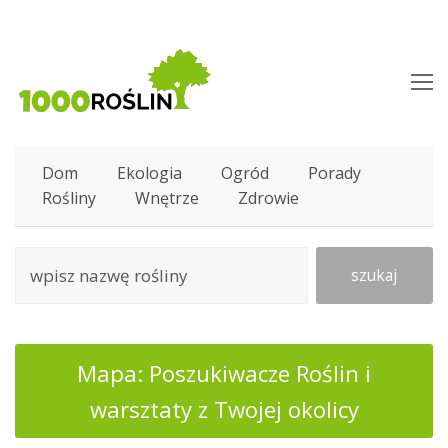
O
M
M
Dom
Ekologia
Ogród
Porady
Rośliny
Wnętrze
Zdrowie
szukaj
Mapa: Poszukiwacze Roślin i
warsztaty z Twojej okolicy