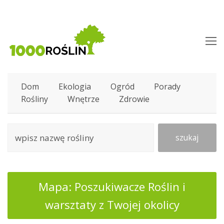
O
M
M
Dom
Ekologia
Ogród
Porady
Rośliny
Wnętrze
Zdrowie
szukaj
Mapa: Poszukiwacze Roślin i
warsztaty z Twojej okolicy