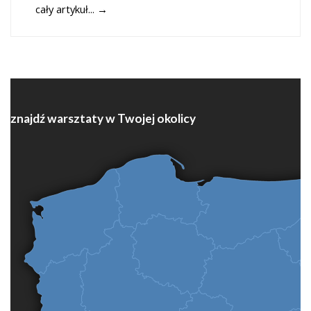
cały artykuł...
→
znajdź warsztaty w Twojej okolicy