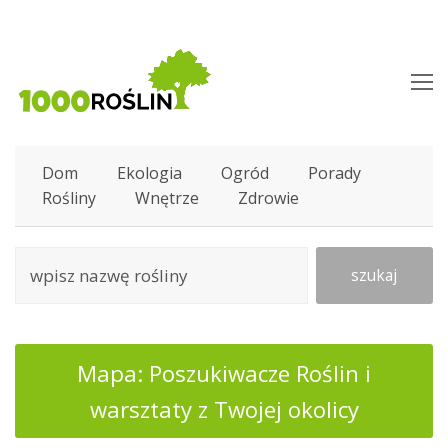
O
M
M
Dom
Ekologia
Ogród
Porady
Rośliny
Wnętrze
Zdrowie
szukaj
Mapa: Poszukiwacze Roślin i
warsztaty z Twojej okolicy