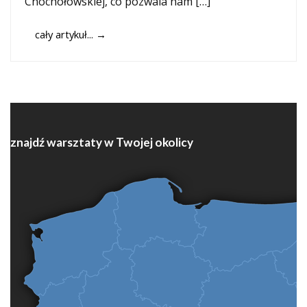
Chochołowskiej, co pozwala nam […]
cały artykuł...
→
znajdź warsztaty w Twojej okolicy