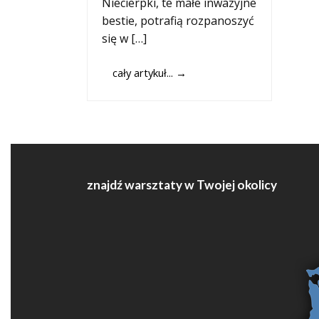
Niecierpki, te małe inwazyjne
bestie, potrafią rozpanoszyć
się w […]
cały artykuł...
→
znajdź warsztaty w Twojej okolicy