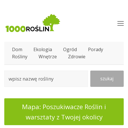
O
M
M
Dom
Ekologia
Ogród
Porady
Rośliny
Wnętrze
Zdrowie
szukaj
Mapa: Poszukiwacze Roślin i
warsztaty z Twojej okolicy