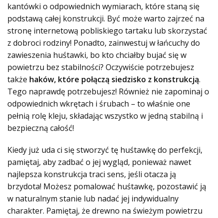
kantówki o odpowiednich wymiarach, które staną się
podstawą całej konstrukcji. Być może warto zajrzeć na
stronę internetową pobliskiego tartaku lub skorzystać
z dobroci rodziny! Ponadto, zainwestuj w łańcuchy do
zawieszenia huśtawki, bo kto chciałby bujać się w
powietrzu bez stabilności? Oczywiście potrzebujesz
także
haków, które połączą siedzisko z konstrukcją
.
Tego naprawdę potrzebujesz! Również nie zapominaj o
odpowiednich wkrętach i śrubach – to właśnie one
pełnią rolę kleju, składając wszystko w jedną stabilną i
bezpieczną całość!
Kiedy już uda ci się stworzyć tę huśtawkę do perfekcji,
pamiętaj, aby zadbać o jej wygląd, ponieważ nawet
najlepsza konstrukcja traci sens, jeśli otacza ją
brzydota! Możesz pomalować huśtawkę, pozostawić ją
w naturalnym stanie lub nadać jej indywidualny
charakter. Pamiętaj, że drewno na świeżym powietrzu