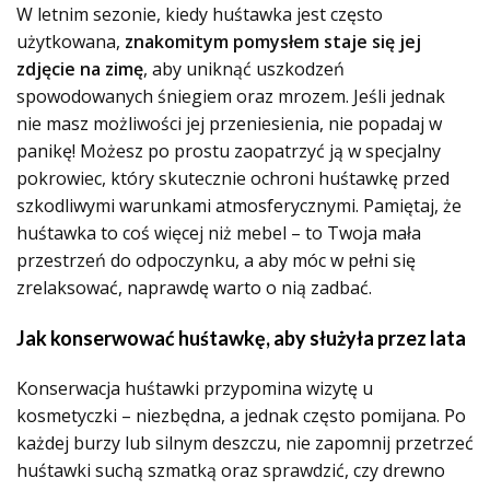
W letnim sezonie, kiedy huśtawka jest często
użytkowana,
znakomitym pomysłem staje się jej
zdjęcie na zimę
, aby uniknąć uszkodzeń
spowodowanych śniegiem oraz mrozem. Jeśli jednak
nie masz możliwości jej przeniesienia, nie popadaj w
panikę! Możesz po prostu zaopatrzyć ją w specjalny
pokrowiec, który skutecznie ochroni huśtawkę przed
szkodliwymi warunkami atmosferycznymi. Pamiętaj, że
huśtawka to coś więcej niż mebel – to Twoja mała
przestrzeń do odpoczynku, a aby móc w pełni się
zrelaksować, naprawdę warto o nią zadbać.
Jak konserwować huśtawkę, aby służyła przez lata
Konserwacja huśtawki przypomina wizytę u
kosmetyczki – niezbędna, a jednak często pomijana. Po
każdej burzy lub silnym deszczu, nie zapomnij przetrzeć
huśtawki suchą szmatką oraz sprawdzić, czy drewno