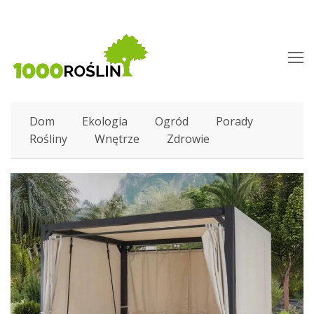
O
M
M
Dom
Ekologia
Ogród
Porady
Rośliny
Wnętrze
Zdrowie