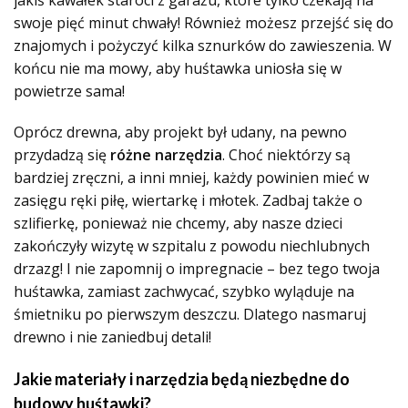
jakiś kawałek staroci z garażu, które tylko czekają na
swoje pięć minut chwały! Również możesz przejść się do
znajomych i pożyczyć kilka sznurków do zawieszenia. W
końcu nie ma mowy, aby huśtawka uniosła się w
powietrze sama!
Oprócz drewna, aby projekt był udany, na pewno
przydadzą się
różne narzędzia
. Choć niektórzy są
bardziej zręczni, a inni mniej, każdy powinien mieć w
zasięgu ręki piłę, wiertarkę i młotek. Zadbaj także o
szlifierkę, ponieważ nie chcemy, aby nasze dzieci
zakończyły wizytę w szpitalu z powodu niechlubnych
drzazg! I nie zapomnij o impregnacie – bez tego twoja
huśtawka, zamiast zachwycać, szybko wyląduje na
śmietniku po pierwszym deszczu. Dlatego nasmaruj
drewno i nie zaniedbuj detali!
Jakie materiały i narzędzia będą niezbędne do
budowy huśtawki?