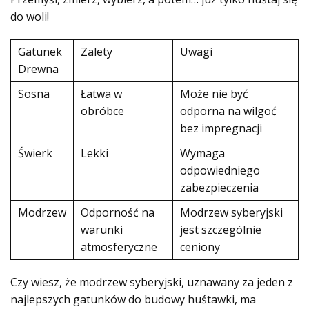
do woli!
Gatunek
Zalety
Uwagi
Drewna
Sosna
Łatwa w
Może nie być
obróbce
odporna na wilgoć
bez impregnacji
Świerk
Lekki
Wymaga
odpowiedniego
zabezpieczenia
Modrzew
Odporność na
Modrzew syberyjski
warunki
jest szczególnie
atmosferyczne
ceniony
Czy wiesz, że modrzew syberyjski, uznawany za jeden z
najlepszych gatunków do budowy huśtawki, ma