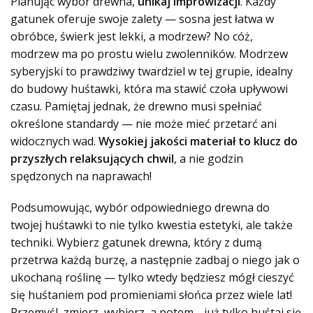
Planując wybór drewna,
unikaj improwizacji
. Każdy
gatunek oferuje swoje zalety — sosna jest łatwa w
obróbce, świerk jest lekki, a modrzew? No cóż,
modrzew ma po prostu wielu zwolenników. Modrzew
syberyjski to prawdziwy twardziel w tej grupie, idealny
do budowy huśtawki, która ma stawić czoła upływowi
czasu. Pamiętaj jednak, że drewno musi spełniać
określone standardy — nie może mieć przetarć ani
widocznych wad.
Wysokiej jakości materiał to klucz do
przyszłych relaksujących chwil
, a nie godzin
spędzonych na naprawach!
Podsumowując, wybór odpowiedniego drewna do
twojej huśtawki to nie tylko kwestia estetyki, ale także
techniki. Wybierz gatunek drewna, który z dumą
przetrwa każdą burzę, a następnie zadbaj o niego jak o
ukochaną roślinę — tylko wtedy będziesz mógł cieszyć
się huśtaniem pod promieniami słońca przez wiele lat!
Przemyśl, zmierz, wybierz, a potem… już tylko huśtaj się