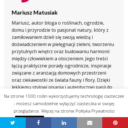
Mariusz Matusiak
Mariusz, autor bloga o roślinach, ogrodzie,
domu i przyrodzie to pasjonat natury, który z
zamiłowaniem dzieli się swoją wiedzą i
doświadczeniem w pielęgnacji zieleni, tworzeniu
przytulnych wnętrz oraz budowaniu harmonii
między człowiekiem a otoczeniem. Jego treści
łączą praktyczne porady ogrodnicze, inspiracje
związane z aranżacją domowych przestrzeni
oraz ciekawostki ze świata fauny i flory. Dzięki
lekkiemu stylowi pisania i autentycznej pasji do
przyrody, blog ten przyciąga zarówno
Na stronie 1000 roślin wykorzystujemy technologię ciasteczek
początkujących miłośników roślin, jak i
- możesz samodzielnie wyłączyć ciasteczka w swojej
doświadczonych ogrodników, szukających
przeglądarce. Więcej na stronie Polityka Prywatności
sprawdzonych pomysłów i naturalnych
Polityka prywatności - przeczytaj
Zgadzam się
rozwiązań do swojego domu i ogrodu.