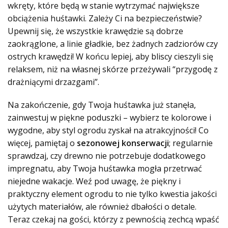
wkręty, które będą w stanie wytrzymać największe
obciążenia huśtawki. Zależy Ci na bezpieczeństwie?
Upewnij się, że wszystkie krawędzie są dobrze
zaokrąglone, a linie gładkie, bez żadnych zadziorów czy
ostrych krawędzi! W końcu lepiej, aby bliscy cieszyli się
relaksem, niż na własnej skórze przeżywali “przygodę z
drażniącymi drzazgami”.
Na zakończenie, gdy Twoja huśtawka już stanęła,
zainwestuj w piękne poduszki – wybierz te kolorowe i
wygodne, aby styl ogrodu zyskał na atrakcyjności! Co
więcej, pamiętaj o
sezonowej konserwacji
; regularnie
sprawdzaj, czy drewno nie potrzebuje dodatkowego
impregnatu, aby Twoja huśtawka mogła przetrwać
niejedne wakacje. Weź pod uwagę, że piękny i
praktyczny element ogrodu to nie tylko kwestia jakości
użytych materiałów, ale również dbałości o detale.
Teraz czekaj na gości, którzy z pewnością zechcą wpaść