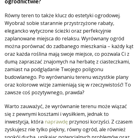
ogrodnictwie?
Równy teren to także klucz do
estetyki ogrodowej
.
Wyobraź sobie starannie przystrzyżone rabaty,
elegancko wytyczone ścieżki oraz perfekcyjnie
zaplanowane miejsca do relaksu. Wyrównany ogród
można porównać do zadbanego mieszkania – każdy kąt
oraz każda roślina mają swoje miejsce, co pozwala Ci z
dumą zapraszać znajomych na herbatę z ciasteczkami,
zamiast na podglądanie Twojego poligonu
budowlanego. Po wyrównaniu terenu wszystkie plany
oraz kolorowe wizje zamieniają się w rzeczywistość! To
zawsze coś pozytywnego, prawda?
Warto zauważyć, że wyrównanie terenu może wiązać
się z pewnymi kosztami i wysiłkiem, jednak to
inwestycja, która
naprawdę
przynosi korzyści. Z czasem
zyskujesz nie tylko piękny, równy ogród, ale również
spokój ducha, unikając potencjalnych problemów oraz