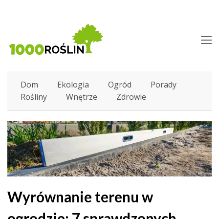
O
M
M
Dom
Ekologia
Ogród
Porady
Rośliny
Wnętrze
Zdrowie
Wyrównanie terenu w
ogrodzie: 7 sprawdzonych