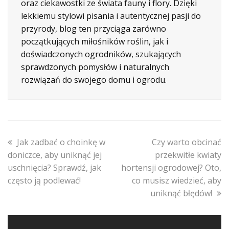
oraz ciekawostki ze świata fauny i flory. Dzięki
lekkiemu stylowi pisania i autentycznej pasji do
przyrody, blog ten przyciąga zarówno
początkujących miłośników roślin, jak i
doświadczonych ogrodników, szukających
sprawdzonych pomysłów i naturalnych
rozwiązań do swojego domu i ogrodu.
previous
next
Jak zadbać o choinkę w
Czy warto obcinać
post:
post:
doniczce, aby uniknąć jej
przekwitłe kwiaty
uschnięcia? Sprawdź, jak
hortensji ogrodowej? Oto,
często ją podlewać!
co musisz wiedzieć, aby
uniknąć błędów!