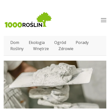
O
M
M
Dom
Ekologia
Ogród
Porady
Rośliny
Wnętrze
Zdrowie