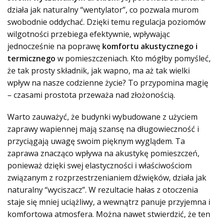
działa jak naturalny “wentylator”, co pozwala murom
swobodnie oddychać. Dzięki temu regulacja poziomów
wilgotności przebiega efektywnie, wpływając
jednocześnie na poprawę
komfortu akustycznego i
termicznego
w pomieszczeniach. Kto mógłby pomyśleć,
że tak prosty składnik, jak wapno, ma aż tak wielki
wpływ na nasze codzienne życie? To przypomina magię
– czasami prostota przeważa nad złożonością.
Warto zauważyć, że budynki wybudowane z użyciem
zaprawy wapiennej mają szansę na długowieczność i
przyciągają uwagę swoim pięknym wyglądem. Ta
zaprawa znacząco wpływa na akustykę pomieszczeń,
ponieważ dzięki swej elastyczności i właściwościom
związanym
z rozprzestrzenianiem dźwięków
, działa jak
naturalny “wyciszacz”. W rezultacie hałas z otoczenia
staje się mniej uciążliwy, a wewnątrz panuje przyjemna i
komfortowa atmosfera. Można nawet stwierdzić, że ten