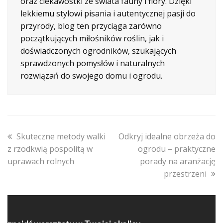
oraz ciekawostki ze świata fauny i flory. Dzięki
lekkiemu stylowi pisania i autentycznej pasji do
przyrody, blog ten przyciąga zarówno
początkujących miłośników roślin, jak i
doświadczonych ogrodników, szukających
sprawdzonych pomysłów i naturalnych
rozwiązań do swojego domu i ogrodu.
previous
next
Skuteczne metody walki
Odkryj idealne obrzeża do
post:
post:
z rzodkwią pospolitą w
ogrodu – praktyczne
uprawach rolnych
porady na aranżację
przestrzeni