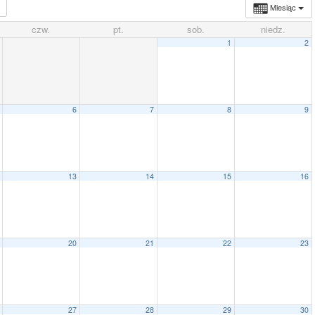
Miesiąc
czw.
pt.
sob.
niedz.
1
2
6
7
8
9
13
14
15
16
20
21
22
23
27
28
29
30