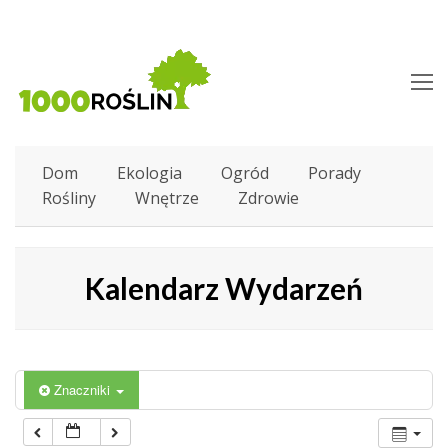
O
M
M
Dom
Ekologia
Ogród
Porady
Rośliny
Wnętrze
Zdrowie
Kalendarz Wydarzeń
Znaczniki