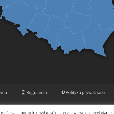
ówna
Regulamin
Polityka prywatności
ny. Prezentujemy rośliny o potencjale kulinarnym, leczniczym i kosm
- możesz samodzielnie wyłączyć ciasteczka w swojej przeglądarce. 