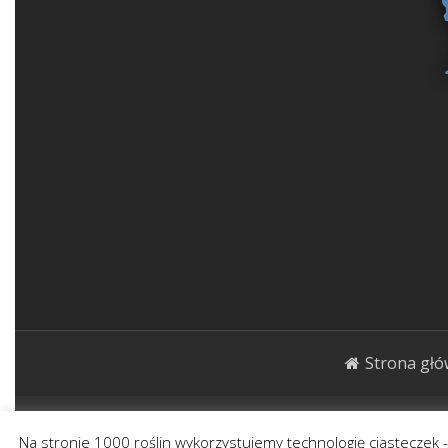
Strona gł
1000roślin.pl Strona ma charakter publicystycz
Na stronie 1000 roślin wykorzystujemy technologię ciasteczek 