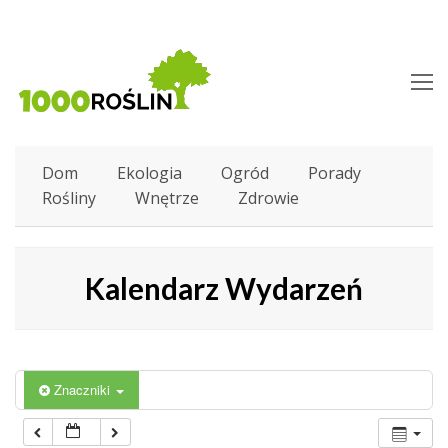
O
M
M
Dom
Ekologia
Ogród
Porady
Rośliny
Wnętrze
Zdrowie
Kalendarz Wydarzeń
Znaczniki