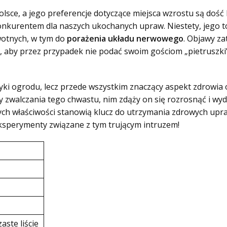
olsce, a jego preferencje dotyczące miejsca wzrostu są dość
onkurentem dla naszych ukochanych upraw. Niestety, jego to
otnych, w tym do
porażenia układu nerwowego
. Objawy za
, aby przez przypadek nie podać swoim gościom „pietruszki”
tyki ogrodu, lecz przede wszystkim znaczący aspekt zdrowia
zwalczania tego chwastu, nim zdąży on się rozrosnąć i wyd
h właściwości stanowią klucz do utrzymania zdrowych upraw.
ksperymenty związane z tym trującym intruzem!
aste liście