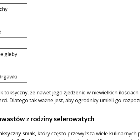
achy
e
ne gleby
drgawki
 tak toksyczny, że nawet jego zjedzenie w niewielkich ilośc
rci. Dlatego tak ważne jest, aby ogrodnicy umieli go rozpozna
hwastów z rodziny selerowatych
oksyczny smak
, który często przewyższa wiele kulinarnych 