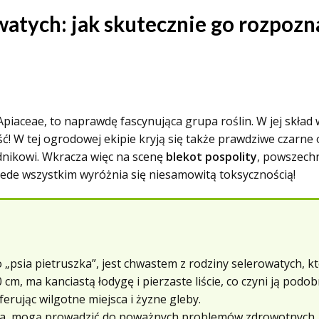
atych: jak skutecznie go rozpozna
piaceae, to naprawdę fascynująca grupa roślin. W jej skła
ieść! W tej ogrodowej ekipie kryją się także prawdziwe czarne 
dnikowi. Wkracza więc na scenę
blekot pospolity
, powszechn
zede wszystkim wyróżnia się niesamowitą toksycznością!
 „psia pietruszka”, jest chwastem z rodziny selerowatych, kt
cm, ma kanciastą łodygę i pierzaste liście, co czyni ją podo
ferując wilgotne miejsca i żyzne gleby.
niina, mogą prowadzić do poważnych problemów zdrowotnych