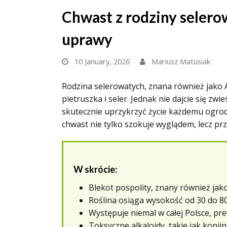
Chwast z rodziny selerow
uprawy
10 January, 2026
Mariusz Matusiak
Rodzina selerowatych, znana również jako A
pietruszka i seler. Jednak nie dajcie się zw
skutecznie uprzykrzyć życie każdemu ogro
chwast nie tylko szokuje wyglądem, lecz pr
W skrócie:
Blekot pospolity, znany również jako
Roślina osiąga wysokość od 30 do 80 
Występuje niemal w całej Polsce, pre
Toksyczne alkaloidy, takie jak ko