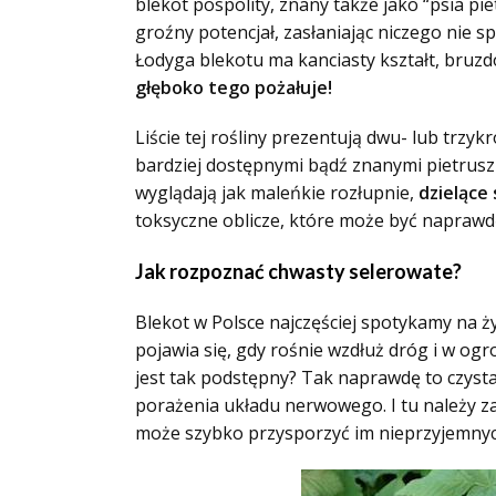
blekot pospolity, znany także jako “psia pi
groźny potencjał, zasłaniając niczego nie s
Łodyga blekotu ma kanciasty kształt, bruzd
głęboko tego pożałuje!
Liście tej rośliny prezentują dwu- lub trzyk
bardziej dostępnymi bądź znanymi pietrusz
wyglądają jak maleńkie rozłupnie,
dzielące 
toksyczne oblicze, które może być naprawd
Jak rozpoznać chwasty selerowate?
Blekot w Polsce najczęściej spotykamy na ż
pojawia się, gdy rośnie wzdłuż dróg i w og
jest tak podstępny? Tak naprawdę to czysta
porażenia układu nerwowego. I tu należy zac
może szybko przysporzyć im nieprzyjemnych