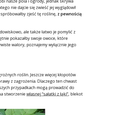
dobi nasze pola i ogrody, jednak skrywa
ego nie dajcie się zwieść jej wyglądowi!
 spróbowałby zjeść tę roślinę,
z pewnością
widowiskowo, ale także łatwo je pomylić z
ętnie pokazałby swoje owoce, które
zywiste walory, poznajemy wyłącznie jego
roźnych roślin. Jeszcze więcej kłopotów
sprawy z zagrożenia. Dlaczego ten chwast
ięższych przypadkach mogą prowadzić do
 na stworzenie
własnej “sałatki z łąki”
, blekot