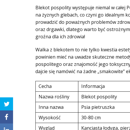
Blekot pospolity występuje niemal w całej P
na żyznych glebach, co czyni go idealnym k
prowadzić do poważnych problemów zdrow
oraz drgawki, dlatego warto być ostrożnym
groźna dla ich zdrowia!
Walka z blekotem to nie tylko kwestia este
powinien mieć na uwadze skuteczne metody 
pospolitego oraz znajomość jego toksycznyc
dajcie się namówić na żadne „smakowite” e
Cecha
Informacja
Nazwa rośliny
Blekot pospolity
Inna nazwa
Psia pietruszka
Wysokość
30-80 cm
Wygląd
Kanciasta łodyga, pierz