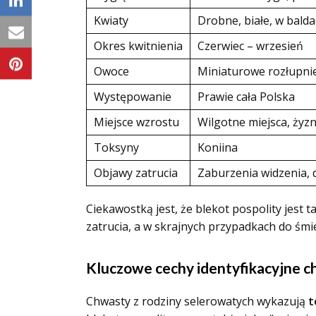
Kwiaty
Drobne, białe, w bald
Okres kwitnienia
Czerwiec – wrzesień
Owoce
Miniaturowe rozłupni
Występowanie
Prawie cała Polska
Miejsce wzrostu
Wilgotne miejsca, żyz
Toksyny
Koniina
Objawy zatrucia
Zaburzenia widzenia, 
Ciekawostką jest, że blekot pospolity jest
zatrucia, a w skrajnych przypadkach do śmie
Kluczowe cechy identyfikacyjne c
Chwasty z rodziny selerowatych wykazują
t