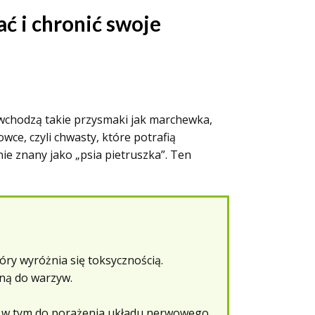
ć i chronić swoje
d wchodzą takie przysmaki jak marchewka,
owce, czyli chwasty, które potrafią
ie znany jako „psia pietruszka”. Ten
óry wyróżnia się toksycznością.
bną do warzyw.
, w tym do porażenia układu nerwowego.