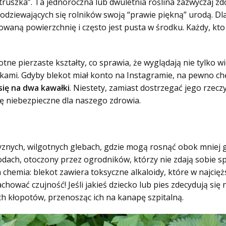
etruszka”. Ta jednoroczna lub dwuletnia roślina zazwyczaj z
podziewających się rolników swoją “prawie piękną” urodą. Dlat
owaną powierzchnię i często jest pusta w środku. Każdy, kto
rotne pierzaste kształty, co sprawia, że wyglądają nie tylko 
kami. Gdyby blekot miał konto na Instagramie, na pewno ch
się na dwa kawałki
. Niestety, zamiast dostrzegać jego rzec
ę niebezpieczne dla naszego zdrowia.
yznych, wilgotnych glebach, gdzie mogą rosnąć obok mniej g
rodach, otoczony przez ogrodników, którzy nie zdają sobie 
 chemia: blekot zawiera toksyczne alkaloidy, które w najc
hować czujność! Jeśli jakieś dziecko lub pies zdecydują się
 kłopotów, przenosząc ich na kanapę szpitalną.