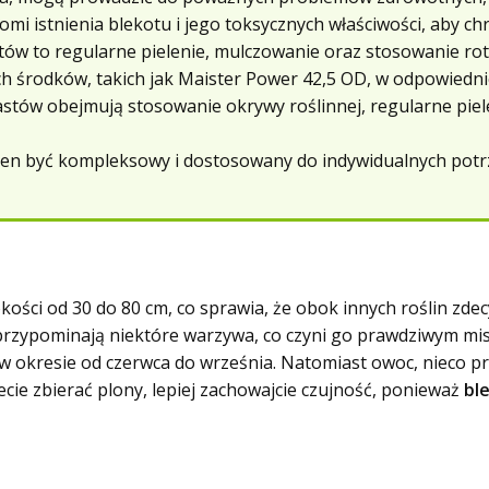
omi istnienia blekotu i jego toksycznych właściwości, aby c
ów to regularne pielenie, mulczowanie oraz stosowanie rot
h środków, takich jak Maister Power 42,5 OD, w odpowiedn
astów obejmują stosowanie okrywy roślinnej, regularne pi
en być kompleksowy i dostosowany do indywidualnych potr
kości od 30 do 80 cm, co sprawia, że obok innych roślin zd
e przypominają niektóre warzywa, co czyni go prawdziwym mi
ię w okresie od czerwca do września. Natomiast owoc, nieco 
jecie zbierać plony, lepiej zachowajcie czujność, ponieważ
bl