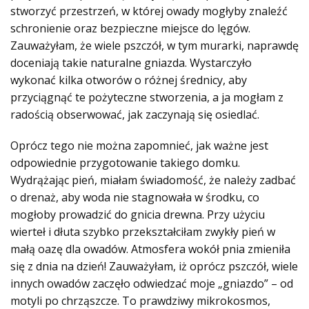
stworzyć przestrzeń, w której owady mogłyby znaleźć
schronienie oraz bezpieczne miejsce do lęgów.
Zauważyłam, że wiele pszczół, w tym murarki, naprawdę
doceniają takie naturalne gniazda. Wystarczyło
wykonać kilka otworów o różnej średnicy, aby
przyciągnąć te pożyteczne stworzenia, a ja mogłam z
radością obserwować, jak zaczynają się osiedlać.
Oprócz tego nie można zapomnieć, jak ważne jest
odpowiednie przygotowanie takiego domku.
Wydrążając pień, miałam świadomość, że należy zadbać
o drenaż, aby woda nie stagnowała w środku, co
mogłoby prowadzić do gnicia drewna. Przy użyciu
wierteł i dłuta szybko przekształciłam zwykły pień w
małą oazę dla owadów. Atmosfera wokół pnia zmieniła
się z dnia na dzień! Zauważyłam, iż oprócz pszczół, wiele
innych owadów zaczęło odwiedzać moje „gniazdo” – od
motyli po chrząszcze. To prawdziwy mikrokosmos,