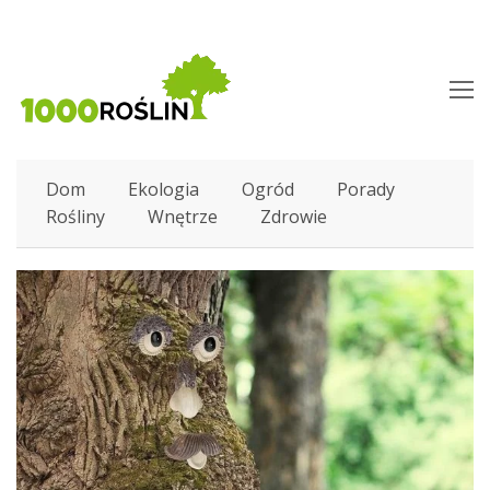
O
M
M
Dom
Ekologia
Ogród
Porady
Rośliny
Wnętrze
Zdrowie