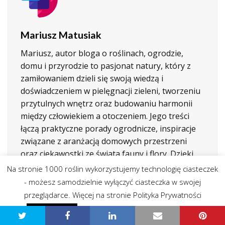
Mariusz Matusiak
Mariusz, autor bloga o roślinach, ogrodzie,
domu i przyrodzie to pasjonat natury, który z
zamiłowaniem dzieli się swoją wiedzą i
doświadczeniem w pielęgnacji zieleni, tworzeniu
przytulnych wnętrz oraz budowaniu harmonii
między człowiekiem a otoczeniem. Jego treści
łączą praktyczne porady ogrodnicze, inspiracje
związane z aranżacją domowych przestrzeni
oraz ciekawostki ze świata fauny i flory. Dzięki
lekkiemu stylowi pisania i autentycznej pasji do
Na stronie 1000 roślin wykorzystujemy technologię ciasteczek
przyrody, blog ten przyciąga zarówno
- możesz samodzielnie wyłączyć ciasteczka w swojej
początkujących miłośników roślin, jak i
przeglądarce. Więcej na stronie Polityka Prywatności
doświadczonych ogrodników, szukających
Polityka prywatności - przeczytaj
Zgadzam się
sprawdzonych pomysłów i naturalnych