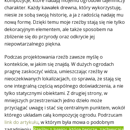
kompozycje, które nadają mojemu ogrodowi tajemniczy
charakter. Każdy kawałek drewna, który wykorzystuję,
niesie ze sobą swoją historię, a ja z radością nadaję mu
nową formę. Dzięki temu moje rzeźby stają się nie tylko
dekoracyjnym elementem, ale także sposobem na
zbliżenie się do przyrody oraz odkrycie jej
niepowtarzalnego piękna.
Podczas projektowania rzeźb zawsze myślę o
kontekście, w jakim się znajdą. W dużych ogrodach
pragnę zaskoczyć widza, umieszczając rzeźby w
nieoczekiwanych lokalizacjach, co sprawia, że stają się
one integralną częścią wspólnego doświadczenia, a nie
tylko statycznymi obiektami. Z drugiej strony, w
mniejszych przestrzeniach jedno dzieło może
przyciągać uwagę i stać się centralnym punktem, wokół
którego układam całą kompozycję ogrodu. Podrzucam
link do artykułu
, w którym była mowa o podobnym
zagadnieniu.
Rzeźby z żywicy, które tworzę, zachwycają