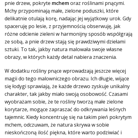
pnie drzew, pokryte
mchem
oraz roślinami pnącymi.
Mchy przypominają małe, zielone poduszki, które
delikatnie otulają korę, nadając jej wyjątkowy urok. Gdy
spaceruję po lesie, z przyjemnością obserwuję, jak
różne odcienie zieleni w harmonijny sposób współgrają
ze sobą, a pnie drzew stają się prawdziwymi dziełami
sztuki. To tak, jakby natura malowała swoje własne
obrazy, w których każdy detal nabiera znaczenia.
W dodatku rośliny pnące wprowadzają jeszcze więcej
magii do tego malowniczego obrazu. Ich długie, wijące
się łodygi sprawiają, że każde drzewo zyskuje unikalny
charakter, tak jakby miało swoją osobowość. Czasami
wyobrażam sobie, że te rośliny tworzą małe zielone
korytarze, mogące zapraszać do odkrywania leśnych
tajemnic. Kiedy koncentruję się na takim pień pokrytym
mchem, odczuwam, że natura skrywa w sobie
nieskończoną ilość piękna, które warto podziwiać i