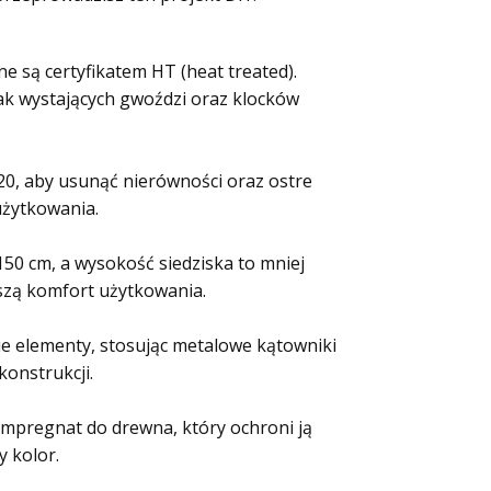
ne są certyfikatem HT (heat treated).
rak wystających gwoździ oraz klocków
-120, aby usunąć nierówności oraz ostre
użytkowania.
150 cm, a wysokość siedziska to mniej
ększą komfort użytkowania.
kie elementy, stosując metalowe kątowniki
konstrukcji.
 impregnat do drewna, który ochroni ją
y kolor.