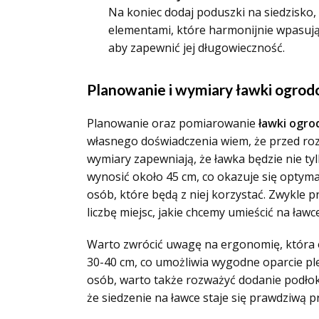
Na koniec dodaj poduszki na siedzisko
elementami, które harmonijnie wpasują s
aby zapewnić jej długowieczność.
Planowanie i wymiary ławki ogrod
Planowanie oraz pomiarowanie
ławki ogr
własnego doświadczenia wiem, że przed ro
wymiary zapewniają, że ławka będzie nie ty
wynosić około 45 cm, co okazuje się optymal
osób, które będą z niej korzystać. Zwykle 
liczbę miejsc, jakie chcemy umieścić na ławce
Warto zwrócić uwagę na ergonomię, któr
30-40 cm, co umożliwia wygodne oparcie plec
osób, warto także rozważyć dodanie podłok
że siedzenie na ławce staje się prawdziwą 