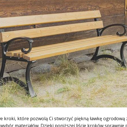
kroki, które pozwolą Ci stworzyć piękną ławkę ogrodową z 
wybór materiałów. Dzięki poniższej liście kroków sprawnie 