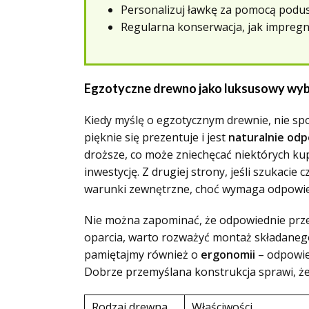
Personalizuj ławkę za pomocą podusz
Regularna konserwacja, jak impregna
Egzotyczne drewno jako luksusowy wy
Kiedy myślę o egzotycznym drewnie, nie sp
pięknie się prezentuje i jest
naturalnie odp
droższe, co może zniechęcać niektórych kup
inwestycję. Z drugiej strony, jeśli szukac
warunki zewnętrzne, choć wymaga odpowied
Nie można zapominać, że odpowiednie prze
oparcia, warto rozważyć montaż składanego 
pamiętajmy również o
ergonomii
– odpowie
Dobrze przemyślana konstrukcja sprawi, że
Rodzaj drewna
Właściwości