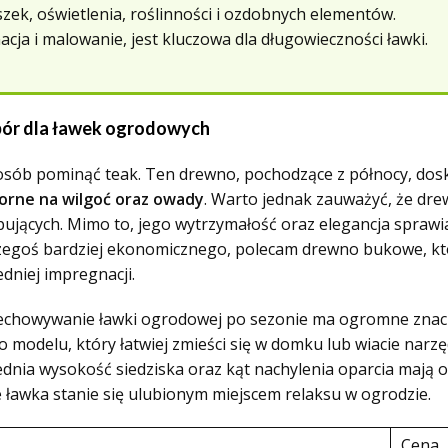
ek, oświetlenia, roślinności i ozdobnych elementów.
cja i malowanie, jest kluczowa dla długowieczności ławki.
bór dla ławek ogrodowych
osób pominąć teak. Ten drewno, pochodzące z północy, dos
orne na wilgoć oraz owady
. Warto jednak zauważyć, że dre
ujących. Mimo to, jego wytrzymałość oraz elegancja sprawiaj
ie czegoś bardziej ekonomicznego, polecam drewno bukowe, k
niej impregnacji.
chowywanie ławki ogrodowej po sezonie ma ogromne znaczen
modelu, który łatwiej zmieści się w domku lub wiacie narzę
dnia wysokość siedziska oraz kąt nachylenia oparcia mają
 ławka stanie się ulubionym miejscem relaksu w ogrodzie.
Cena