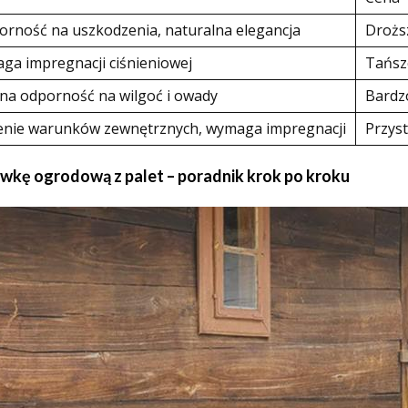
rność na uszkodzenia, naturalna elegancja
Drożs
ga impregnacji ciśnieniowej
Tańsz
lna odporność na wilgoć i owady
Bardz
zenie warunków zewnętrznych, wymaga impregnacji
Przys
awkę ogrodową z palet – poradnik krok po kroku