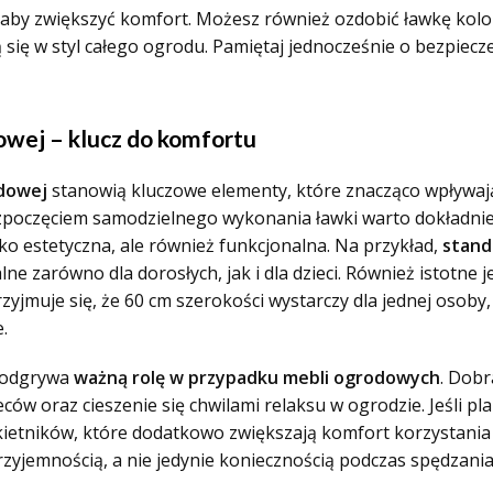
, aby zwiększyć komfort. Możesz również ozdobić ławkę kol
ię w styl całego ogrodu. Pamiętaj jednocześnie o bezpieczeń
owej – klucz do komfortu
odowej
stanowią kluczowe elementy, które znacząco wpływają
zpoczęciem samodzielnego wykonania ławki warto dokładnie 
lko estetyczna, ale również funkcjonalna. Na przykład,
stand
ne zarówno dla dorosłych, jak i dla dzieci. Również istotne j
przyjmuje się, że 60 cm szerokości wystarczy dla jednej osob
.
a odgrywa
ważną rolę w przypadku mebli ogrodowych
. Dobr
ów oraz cieszenie się chwilami relaksu w ogrodzie. Jeśli pl
ietników, które dodatkowo zwiększają komfort korzystania z
przyjemnością, a nie jedynie koniecznością podczas spędzani