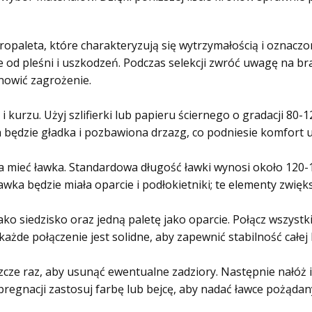
ropaleta, które charakteryzują się wytrzymałością i oznaczo
e od pleśni i uszkodzeń. Podczas selekcji zwróć uwagę na b
owić zagrożenie.
i kurzu. Użyj szlifierki lub papieru ściernego o gradacji 80
a będzie gładka i pozbawiona drzazg, co podniesie komfort 
 ma mieć ławka. Standardowa długość ławki wynosi około 120-
ławka będzie miała oparcie i podłokietniki; te elementy zwi
ako siedzisko oraz jedną paletę jako oparcie. Połącz wszyst
każde połączenie jest solidne, aby zapewnić stabilność całej 
szcze raz, aby usunąć ewentualne zadziory. Następnie nałóż
pregnacji zastosuj farbę lub bejcę, aby nadać ławce pożądan