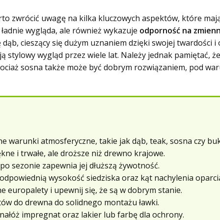
o zwrócić uwagę na kilka kluczowych aspektów, które mają
o ładnie wygląda, ale również wykazuje
odporność na zmien
dąb, cieszący się dużym uznaniem dzięki swojej twardości i
ją stylowy wygląd przez wiele lat. Należy jednak pamiętać, 
 chociaż sosna także może być dobrym rozwiązaniem, pod wa
 warunki atmosferyczne, takie jak dąb, teak, sosna czy buk
ękne i trwałe, ale droższe niż drewno krajowe.
o sezonie zapewnia jej dłuższą żywotność.
odpowiednią wysokość siedziska oraz kąt nachylenia oparci
ne europalety i upewnij się, że są w dobrym stanie.
tów do drewna do solidnego montażu ławki.
nałóż impregnat oraz lakier lub farbę dla ochrony.