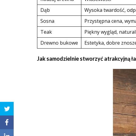
Dąb
Wysoka twardość, odpo
Sosna
Przystępna cena, wyma
Teak
Piękny wygląd, natura
Drewno bukowe
Estetyka, dobre znos
Jak samodzielnie stworzyć atrakcyjną ł