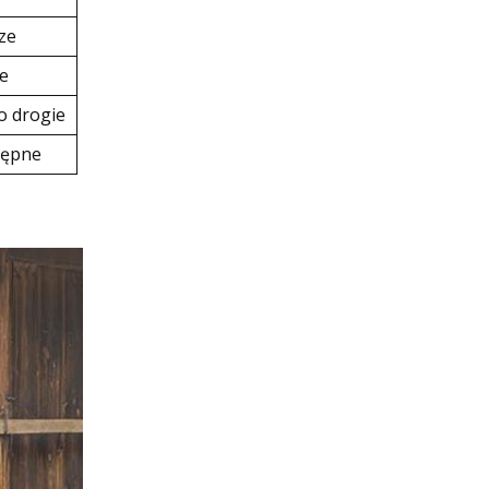
ze
e
o drogie
tępne