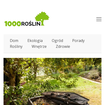
O
M
M
Dom
Ekologia
Ogród
Porady
Rośliny
Wnętrze
Zdrowie