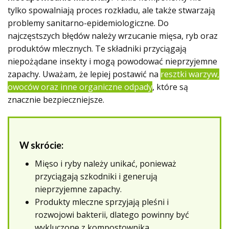
tylko spowalniają proces rozkładu, ale także stwarzają
problemy sanitarno-epidemiologiczne. Do
najczęstszych błędów należy wrzucanie mięsa, ryb oraz
produktów mlecznych. Te składniki przyciągają
niepożądane insekty i mogą powodować nieprzyjemne
zapachy. Uważam, że lepiej postawić na
resztki warzyw,
owoców oraz inne organiczne odpady
, które są
znacznie bezpieczniejsze.
W skrócie:
Mięso i ryby należy unikać, ponieważ
przyciągają szkodniki i generują
nieprzyjemne zapachy.
Produkty mleczne sprzyjają pleśni i
rozwojowi bakterii, dlatego powinny być
wykluczone z kompostownika.