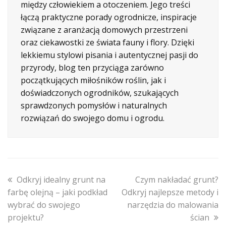
między człowiekiem a otoczeniem. Jego treści
łączą praktyczne porady ogrodnicze, inspiracje
związane z aranżacją domowych przestrzeni
oraz ciekawostki ze świata fauny i flory. Dzięki
lekkiemu stylowi pisania i autentycznej pasji do
przyrody, blog ten przyciąga zarówno
początkujących miłośników roślin, jak i
doświadczonych ogrodników, szukających
sprawdzonych pomysłów i naturalnych
rozwiązań do swojego domu i ogrodu.
previous
next
Odkryj idealny grunt na
Czym nakładać grunt?
post:
post:
farbę olejną – jaki podkład
Odkryj najlepsze metody i
wybrać do swojego
narzędzia do malowania
projektu?
ścian