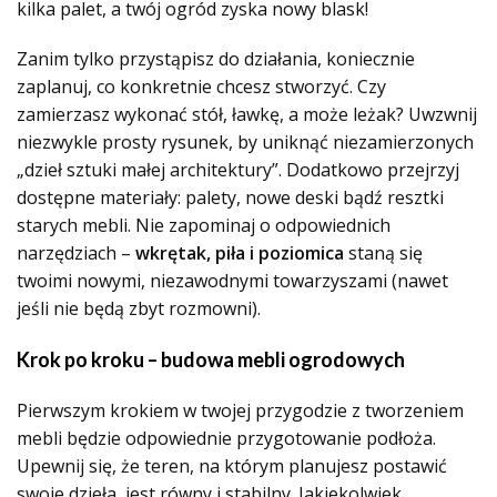
kilka palet, a twój ogród zyska nowy blask!
Zanim tylko przystąpisz do działania, koniecznie
zaplanuj, co konkretnie chcesz stworzyć. Czy
zamierzasz wykonać stół, ławkę, a może leżak? Uwzwnij
niezwykle prosty rysunek, by uniknąć niezamierzonych
„dzieł sztuki małej architektury”. Dodatkowo przejrzyj
dostępne materiały: palety, nowe deski bądź resztki
starych mebli. Nie zapominaj o odpowiednich
narzędziach –
wkrętak, piła i poziomica
staną się
twoimi nowymi, niezawodnymi towarzyszami (nawet
jeśli nie będą zbyt rozmowni).
Krok po kroku – budowa mebli ogrodowych
Pierwszym krokiem w twojej przygodzie z tworzeniem
mebli będzie odpowiednie przygotowanie podłoża.
Upewnij się, że teren, na którym planujesz postawić
swoje dzieła, jest równy i stabilny. Jakiekolwiek