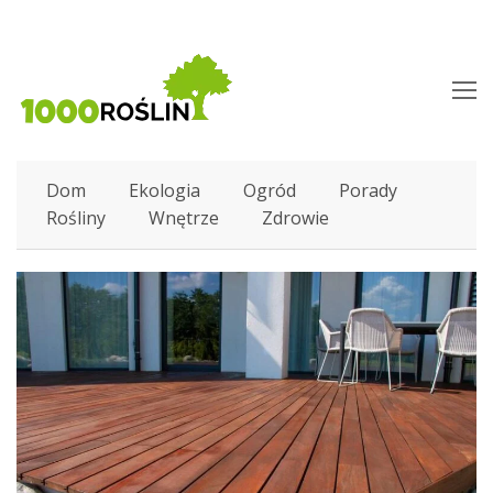
O
M
M
Dom
Ekologia
Ogród
Porady
Rośliny
Wnętrze
Zdrowie