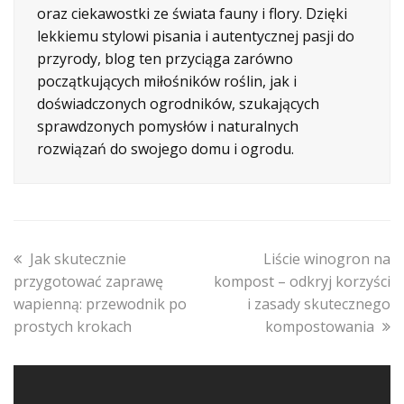
oraz ciekawostki ze świata fauny i flory. Dzięki
lekkiemu stylowi pisania i autentycznej pasji do
przyrody, blog ten przyciąga zarówno
początkujących miłośników roślin, jak i
doświadczonych ogrodników, szukających
sprawdzonych pomysłów i naturalnych
rozwiązań do swojego domu i ogrodu.
previous
next
Jak skutecznie
Liście winogron na
post:
post:
przygotować zaprawę
kompost – odkryj korzyści
wapienną: przewodnik po
i zasady skutecznego
prostych krokach
kompostowania