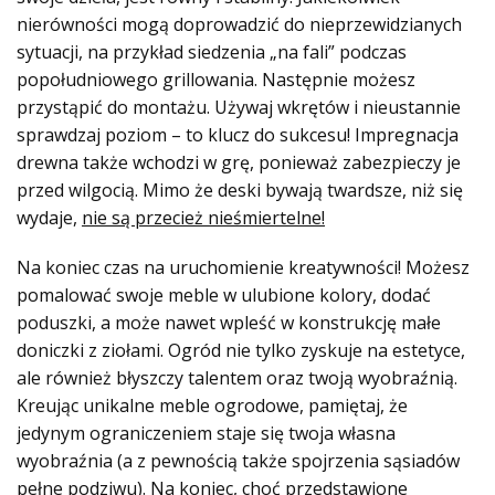
nierówności mogą doprowadzić do nieprzewidzianych
sytuacji, na przykład siedzenia „na fali” podczas
popołudniowego grillowania. Następnie możesz
przystąpić do montażu. Używaj wkrętów i nieustannie
sprawdzaj poziom – to klucz do sukcesu! Impregnacja
drewna także wchodzi w grę, ponieważ zabezpieczy je
przed wilgocią. Mimo że deski bywają twardsze, niż się
wydaje,
nie są przecież nieśmiertelne!
Na koniec czas na uruchomienie kreatywności! Możesz
pomalować swoje meble w ulubione kolory, dodać
poduszki, a może nawet wpleść w konstrukcję małe
doniczki z ziołami. Ogród nie tylko zyskuje na estetyce,
ale również błyszczy talentem oraz twoją wyobraźnią.
Kreując unikalne meble ogrodowe, pamiętaj, że
jedynym ograniczeniem staje się twoja własna
wyobraźnia (a z pewnością także spojrzenia sąsiadów
pełne podziwu). Na koniec, choć przedstawione