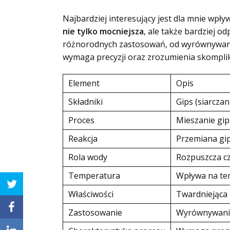
Najbardziej interesujący jest dla mnie wpł
nie tylko mocniejsza
, ale także bardziej o
różnorodnych zastosowań, od wyrównywania 
wymaga precyzji oraz zrozumienia skomplik
Element
Opis
Składniki
Gips (siarcza
Proces
Mieszanie gip
Reakcja
Przemiana gi
Rola wody
Rozpuszcza czą
Temperatura
Wpływa na te
Właściwości
Twardniejąca 
Zastosowanie
Wyrównywanie