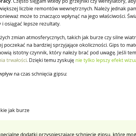
pracy
. Często sięgam wtedy po grzejniki czy wentylatory, aby
większej liczbie remontów wewnętrznych. Należy jednak pam
 ponieważ może to znacząco wpłynąć na jego właściwości. Ś
i osiągać lepsze rezultaty.
żych zmian atmosferycznych, takich jak burze czy silne wiatr
 poczekać na bardziej sprzyjające okoliczności. Gips to mater
wią istotny czynnik, który należy brać pod uwagę. Jeśli tem
ia trwałości
. Dzięki temu zyskuję
nie tylko lepszy efekt wizu
wpływ na czas schnięcia gipsu:
kie jak burze
u specjalne dodatki przyspieszające schnięcie gipsu, które 