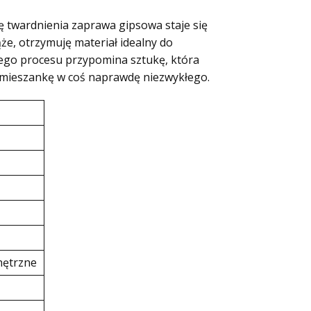
rę twardnienia zaprawa gipsowa staje się
ąże, otrzymuję materiał idealny do
tego procesu przypomina sztukę, która
ą mieszankę w coś naprawdę niezwykłego.
nętrzne