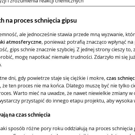
ji i zrozumienia reakcji chemicznych
na proces schnięcia gipsu
emność, ale jednocześnie stawia przede mną wyzwanie, któ
ki atmosferyczne
, ponieważ potrafią znacząco wpłynąć na 
ć, gips schnie znacznie szybciej. Z jednej strony cieszy to, 
robić, mogę napotkać niemałe trudności. Zdarzyło mi się już
.
e dni, gdy powietrze staje się ciężkie i mokre,
czas schnięc
, że ten proces nie ma końca. Dlatego muszę być nie tylko ci
roces.
Warto mieć na uwadze, że nawet niewielkie zmiany w
ystarczy przystąpić do innego etapu projektu, aby wysoka 
ją na czas schnięcia
jaki sposób różne pory roku oddziałują na proces schnięcia 