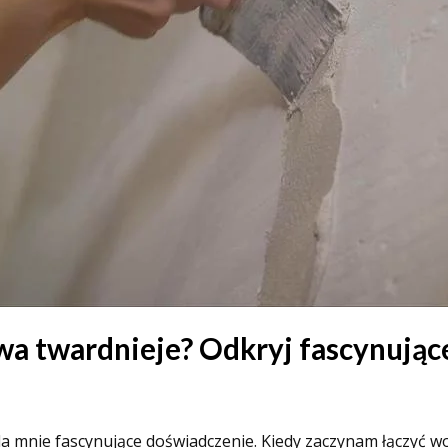
a twardnieje? Odkryj fascynujące
a mnie fascynujące doświadczenie. Kiedy zaczynam łączyć w