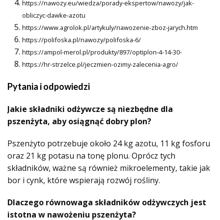
https://nawozy.eu/wiedza/porady-ekspertow/nawozy/jak-
obliczyc-dawke-azotu
https://www.agrolok.pl/artykuly/nawozenie-zboz-jarych.htm
https://polifoska.pl/nawozy/polifoska-6/
https://ampol-merol.pl/produkty/897/optiplon-4-14-30-
https://hr-strzelce.pl/jeczmien-ozimy-zalecenia-agro/
Pytania i odpowiedzi
Jakie składniki odżywcze są niezbędne dla
pszenżyta, aby osiągnąć dobry plon?
Pszenżyto potrzebuje około 24 kg azotu, 11 kg fosforu
oraz 21 kg potasu na tonę plonu. Oprócz tych
składników, ważne są również mikroelementy, takie jak
bor i cynk, które wspierają rozwój rośliny.
Dlaczego równowaga składników odżywczych jest
istotna w nawożeniu pszenżyta?