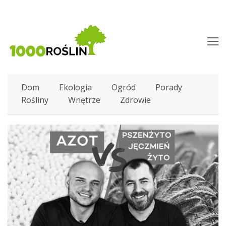
O
M
M
Dom
Ekologia
Ogród
Porady
Rośliny
Wnętrze
Zdrowie