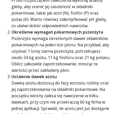
Przed rozpoczęciem nawożenia wykonaj analizę
gleby, aby ocenić jej zasobność w składniki
pokarmowe, takie jak azot (N), fosfor (P) oraz
potas (K). Warto również zidentyfikować pH gleby,
co ułatwi dobór odpowiednich nawozów.
Określenie wymagań pokarmowych pszenżyta
Pszenżyto wymaga określonych dawek składników
pokarmowych na jeden ton plonu. Na przykład, aby
uzyskać 1 tonę ziarna pszenżyta, potrzebujesz
około 24 kg azotu, 11 kg fosforu oraz 21 kg potasu.
Oblicz całkowite zapotrzebowanie, mnożąc te
wartości przez zakładany plon.
Ustalenie dawek azotu
Dawkę azotu dostosuj do fazy wzrostu rośliny oraz
jej zapotrzebowania na składniki pokarmowe. Na
początku wiosny zaleca się nawożenie w kilku
dawkach, przy czym nie przekraczaj 60 kg N/ha w
jednej aplikacji. Sprawdź, ile azotu jest już dostępne