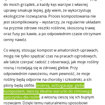
do moich grządek, a każdy kęs warzyw z własnej
uprawy smakuje lepiej, gdy wiem, że wykorzystuję
ekologiczne rozwiązania. Proces kompostowania nie
jest skomplikowany – wystarczy, że regularnie układam
na pryzmie zdrowe resztki roślinne, skoszoną trawę
oraz fusy po kawie, a po odpowiednim czasie otrzymam
cenny nawóz.
Co więcej, stosując kompost w amatorskich uprawach,
mogę nie tylko spędzać czas na pracach ogrodowych,
ale także czerpać radość z obserwacji, jak moje rośliny
rosną i rozwijają się w zdrowej glebie. Przy
odpowiednim nawożeniu, mam pewność, że moje
rośliny będą odporne na choroby i szkodniki, a ich
plony będą obfite.
Jesienią, wzbogacając glebę
kompostem, tworzę idealne warunki do zimowego
spoczynku dla roślin
, a wiosną cieszę się ich bujnym
rozwojem. Dzięki temu naturalnemu sposobowi