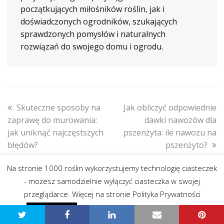
początkujących miłośników roślin, jak i
doświadczonych ogrodników, szukających
sprawdzonych pomysłów i naturalnych
rozwiązań do swojego domu i ogrodu.
previous
next
Skuteczne sposoby na
Jak obliczyć odpowiednie
post:
post:
zaprawę do murowania:
dawki nawozów dla
jak uniknąć najczęstszych
pszenżyta: ile nawozu na
błędów?
pszenżyto?
Na stronie 1000 roślin wykorzystujemy technologię ciasteczek
- możesz samodzielnie wyłączyć ciasteczka w swojej
przeglądarce. Więcej na stronie Polityka Prywatności
znajdź warsztaty w Twojej okolicy
Polityka prywatności - przeczytaj
Zgadzam się