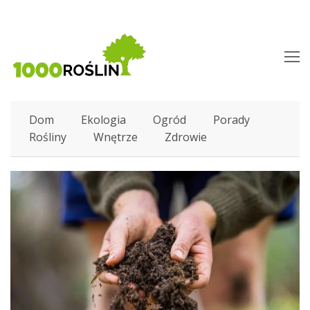
O
M
M
Dom
Ekologia
Ogród
Porady
Rośliny
Wnętrze
Zdrowie