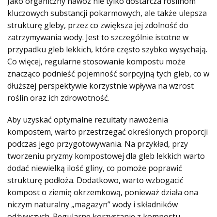
Jako organiczny nawóz nie tylko dostarcza roślinom
kluczowych substancji pokarmowych, ale także ulepsza
strukturę gleby, przez co zwiększa jej zdolność do
zatrzymywania wody. Jest to szczególnie istotne w
przypadku gleb lekkich, które często szybko wysychają.
Co więcej, regularne stosowanie kompostu może
znacząco podnieść pojemność sorpcyjną tych gleb, co w
dłuższej perspektywie korzystnie wpływa na wzrost
roślin oraz ich zdrowotność.
Aby uzyskać optymalne rezultaty nawożenia
kompostem, warto przestrzegać określonych proporcji
podczas jego przygotowywania. Na przykład, przy
tworzeniu pryzmy kompostowej dla gleb lekkich warto
dodać niewielką ilość gliny, co pomoże poprawić
strukturę podłoża. Dodatkowo, warto wzbogacić
kompost o ziemię okrzemkową, ponieważ działa ona
niczym naturalny „magazyn” wody i składników
odżywczych. Regularne korzystanie z kompostu,