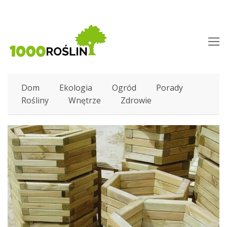
O
M
M
Dom
Ekologia
Ogród
Porady
Rośliny
Wnętrze
Zdrowie