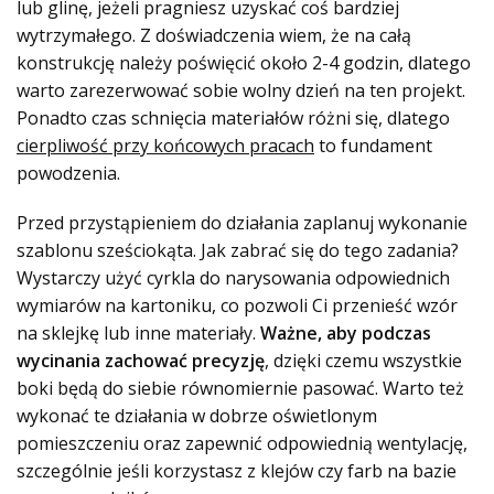
lub glinę, jeżeli pragniesz uzyskać coś bardziej
wytrzymałego. Z doświadczenia wiem, że na całą
konstrukcję należy poświęcić około 2-4 godzin, dlatego
warto zarezerwować sobie wolny dzień na ten projekt.
Ponadto czas schnięcia materiałów różni się, dlatego
cierpliwość przy końcowych pracach
to fundament
powodzenia.
Przed przystąpieniem do działania zaplanuj wykonanie
szablonu sześciokąta. Jak zabrać się do tego zadania?
Wystarczy użyć cyrkla do narysowania odpowiednich
wymiarów na kartoniku, co pozwoli Ci przenieść wzór
na sklejkę lub inne materiały.
Ważne, aby podczas
wycinania zachować precyzję
, dzięki czemu wszystkie
boki będą do siebie równomiernie pasować. Warto też
wykonać te działania w dobrze oświetlonym
pomieszczeniu oraz zapewnić odpowiednią wentylację,
szczególnie jeśli korzystasz z klejów czy farb na bazie