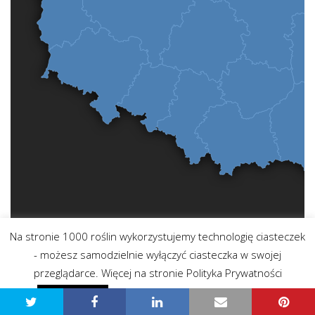
Na stronie 1000 roślin wykorzystujemy technologię ciasteczek
- możesz samodzielnie wyłączyć ciasteczka w swojej
przeglądarce. Więcej na stronie Polityka Prywatności
Strona główna
Polityka prywatności - przeczytaj
Zgadzam się