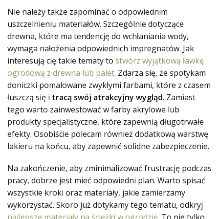
Nie należy także zapominać o odpowiednim
uszczelnieniu materiałów. Szczególnie dotyczące
drewna, które ma tendencję do wchłaniania wody,
wymaga nałożenia odpowiednich impregnatów. Jak
interesują cię takie tematy to
stwórz wyjątkową ławkę
ogrodową z drewna lub palet
. Zdarza się, że spotykam
doniczki pomalowane zwykłymi farbami, które z czasem
łuszczą się i
tracą swój atrakcyjny wygląd
. Zamiast
tego warto zainwestować w farby akrylowe lub
produkty specjalistyczne, które zapewnią długotrwałe
efekty. Osobiście polecam również dodatkową warstwę
lakieru na końcu, aby zapewnić solidne zabezpieczenie.
Na zakończenie, aby zminimalizować frustrację podczas
pracy, dobrze jest mieć odpowiedni plan. Warto spisać
wszystkie kroki oraz materiały, jakie zamierzamy
wykorzystać. Skoro już dotykamy tego tematu, odkryj
najlepsze materiały na ścieżki w ogrodzie
. To nie tylko