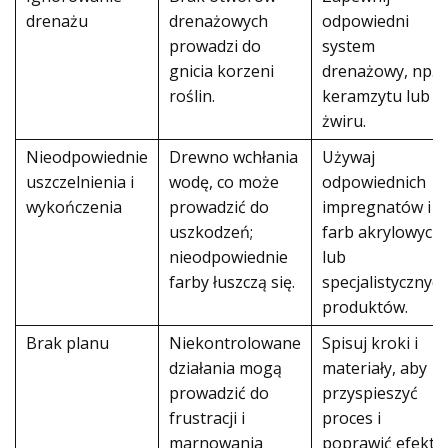
drenażu
drenażowych
odpowiedni
prowadzi do
system
gnicia korzeni
drenażowy, np. z
roślin.
keramzytu lub
żwiru.
Nieodpowiednie
Drewno wchłania
Używaj
uszczelnienia i
wodę, co może
odpowiednich
wykończenia
prowadzić do
impregnatów i
uszkodzeń;
farb akrylowych
nieodpowiednie
lub
farby łuszczą się.
specjalistycznyc
produktów.
Brak planu
Niekontrolowane
Spisuj kroki i
działania mogą
materiały, aby
prowadzić do
przyspieszyć
frustracji i
proces i
marnowania
poprawić efekty.