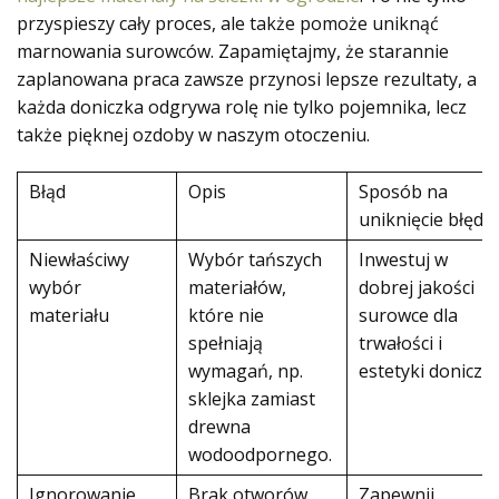
przyspieszy cały proces, ale także pomoże uniknąć
marnowania surowców. Zapamiętajmy, że starannie
zaplanowana praca zawsze przynosi lepsze rezultaty, a
każda doniczka odgrywa rolę nie tylko pojemnika, lecz
także pięknej ozdoby w naszym otoczeniu.
Błąd
Opis
Sposób na
uniknięcie błędu
Niewłaściwy
Wybór tańszych
Inwestuj w
wybór
materiałów,
dobrej jakości
materiału
które nie
surowce dla
spełniają
trwałości i
wymagań, np.
estetyki doniczki
sklejka zamiast
drewna
wodoodpornego.
Ignorowanie
Brak otworów
Zapewnij