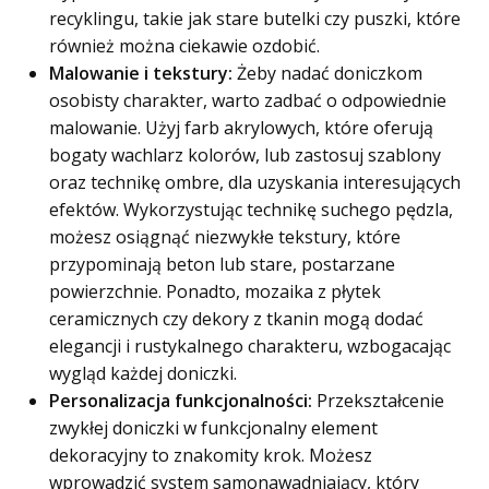
recyklingu
, takie jak stare butelki czy puszki, które
również można ciekawie ozdobić.
Malowanie i tekstury:
Żeby nadać doniczkom
osobisty charakter, warto zadbać o odpowiednie
malowanie. Użyj
farb akrylowych
, które oferują
bogaty wachlarz kolorów, lub zastosuj
szablony
oraz technikę ombre, dla uzyskania interesujących
efektów. Wykorzystując technikę suchego pędzla,
możesz osiągnąć niezwykłe tekstury, które
przypominają beton lub stare, postarzane
powierzchnie. Ponadto, mozaika z płytek
ceramicznych czy dekory z tkanin mogą dodać
elegancji i rustykalnego charakteru, wzbogacając
wygląd każdej doniczki.
Personalizacja funkcjonalności:
Przekształcenie
zwykłej doniczki w funkcjonalny element
dekoracyjny to znakomity krok. Możesz
wprowadzić system
samonawadniający
, który