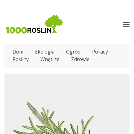
O
M
M
Dom
Ekologia
Ogród
Porady
Rośliny
Wnętrze
Zdrowie