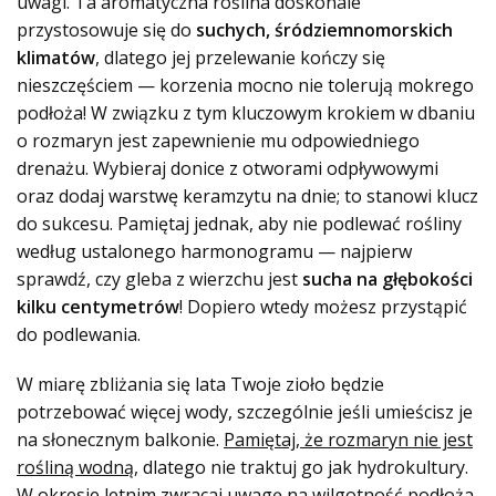
uwagi. Ta aromatyczna roślina doskonale
przystosowuje się do
suchych, śródziemnomorskich
klimatów
, dlatego jej przelewanie kończy się
nieszczęściem — korzenia mocno nie tolerują mokrego
podłoża! W związku z tym kluczowym krokiem w dbaniu
o rozmaryn jest zapewnienie mu odpowiedniego
drenażu. Wybieraj donice z otworami odpływowymi
oraz dodaj warstwę keramzytu na dnie; to stanowi klucz
do sukcesu. Pamiętaj jednak, aby nie podlewać rośliny
według ustalonego harmonogramu — najpierw
sprawdź, czy gleba z wierzchu jest
sucha na głębokości
kilku centymetrów
! Dopiero wtedy możesz przystąpić
do podlewania.
W miarę zbliżania się lata Twoje zioło będzie
potrzebować więcej wody, szczególnie jeśli umieścisz je
na słonecznym balkonie.
Pamiętaj, że rozmaryn nie jest
rośliną wodną
, dlatego nie traktuj go jak hydrokultury.
W okresie letnim zwracaj uwagę na wilgotność podłoża