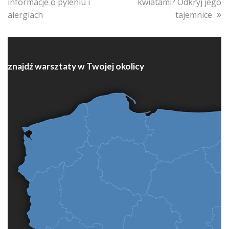
informacje o pyleniu i
kwiatami? Odkryj jego
alergiach
tajemnice
znajdź warsztaty w Twojej okolicy