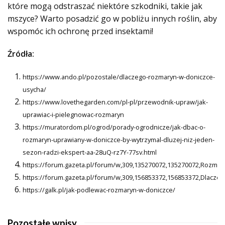
które mogą odstraszać niektóre szkodniki, takie jak
mszyce? Warto posadzić go w pobliżu innych roślin, aby
wspomóc ich ochronę przed insektami!
Źródła:
https://www.ando.pl/pozostale/dlaczego-rozmaryn-w-doniczce-
usycha/
https://www.lovethegarden.com/pl-pl/przewodnik-upraw/jak-
uprawiac-i-pielegnowac-rozmaryn
https://muratordom.pl/ogrod/porady-ogrodnicze/jak-dbac-o-
rozmaryn-uprawiany-w-doniczce-by-wytrzymal-dluzej-niz-jeden-
sezon-radzi-ekspert-aa-28uQ-rz7Y-77sv.html
https://forum.gazeta.pl/forum/w,309,135270072,135270072,Rozmar
https://forum.gazeta.pl/forum/w,309,156853372,156853372,Dlacze
https://galk.pl/jak-podlewac-rozmaryn-w-doniczce/
Pozostałe wpisy