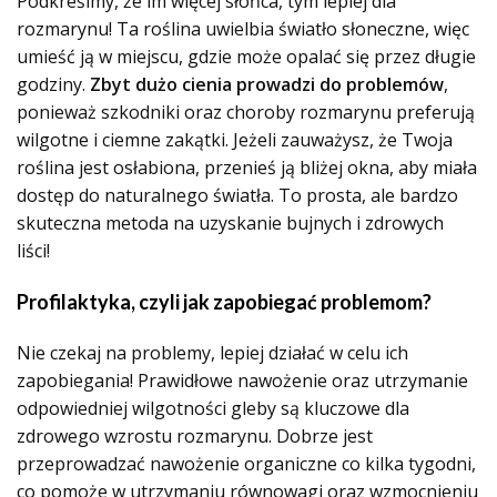
Podkreślmy, że im więcej słońca, tym lepiej dla
rozmarynu! Ta roślina uwielbia światło słoneczne, więc
umieść ją w miejscu, gdzie może opalać się przez długie
godziny.
Zbyt dużo cienia prowadzi do problemów
,
ponieważ szkodniki oraz choroby rozmarynu preferują
wilgotne i ciemne zakątki. Jeżeli zauważysz, że Twoja
roślina jest osłabiona, przenieś ją bliżej okna, aby miała
dostęp do naturalnego światła. To prosta, ale bardzo
skuteczna metoda na uzyskanie bujnych i zdrowych
liści!
Profilaktyka, czyli jak zapobiegać problemom?
Nie czekaj na problemy, lepiej działać w celu ich
zapobiegania! Prawidłowe nawożenie oraz utrzymanie
odpowiedniej wilgotności gleby są kluczowe dla
zdrowego wzrostu rozmarynu. Dobrze jest
przeprowadzać nawożenie organiczne co kilka tygodni,
co pomoże w utrzymaniu równowagi oraz wzmocnieniu