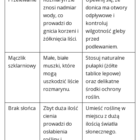
znosi nadmiar
donica ma otwory
wody, co
odpływowe i
prowadzi do
kontroluj
gnicia korzeni i
wilgotność gleby
żółknięcia liści.
przed
podlewaniem.
Mączlik
Małe, białe
Stosuj naturalne
szklarniowy
muszki, które
pułapki (żółte
mogą
tablice lepowe)
uszkodzić liście
oraz delikatne
rozmarynu.
środki ochrony
roślin.
Brak słońca
Zbyt duża ilość
Umieść roślinę w
cienia
miejscu z dużą
prowadzi do
ilością światła
osłabienia
słonecznego.
rośliny i