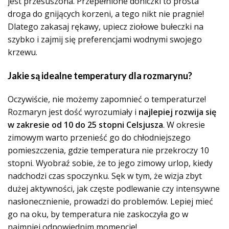
jest przesuszona. Przepełnione doniczki to prosta
droga do gnijących korzeni, a tego nikt nie pragnie!
Dlatego zakasaj rękawy, upiecz ziołowe bułeczki na
szybko i zajmij się preferencjami wodnymi swojego
krzewu.
Jakie są idealne temperatury dla rozmarynu?
Oczywiście, nie możemy zapomnieć o temperaturze!
Rozmaryn jest dość wyrozumiały i
najlepiej rozwija się
w zakresie od 10 do 25 stopni Celsjusza
. W okresie
zimowym warto przenieść go do chłodniejszego
pomieszczenia, gdzie temperatura nie przekroczy 10
stopni. Wyobraź sobie, że to jego zimowy urlop, kiedy
nadchodzi czas spoczynku. Sęk w tym, że wizja zbyt
dużej aktywności, jak częste podlewanie czy intensywne
nasłonecznienie, prowadzi do problemów. Lepiej mieć
go na oku, by temperatura nie zaskoczyła go w
najmniej odpowiednim momencie!