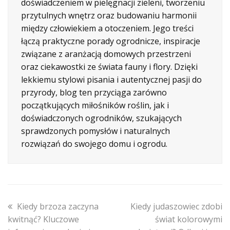
doświadczeniem w pielęgnacji zieleni, tworzeniu
przytulnych wnętrz oraz budowaniu harmonii
między człowiekiem a otoczeniem. Jego treści
łączą praktyczne porady ogrodnicze, inspiracje
związane z aranżacją domowych przestrzeni
oraz ciekawostki ze świata fauny i flory. Dzięki
lekkiemu stylowi pisania i autentycznej pasji do
przyrody, blog ten przyciąga zarówno
początkujących miłośników roślin, jak i
doświadczonych ogrodników, szukających
sprawdzonych pomysłów i naturalnych
rozwiązań do swojego domu i ogrodu.
previous
next
Kiedy brzoza zaczyna
Kiedy judaszowiec zdobi
post:
post:
kwitnąć? Kluczowe
świat kolorowymi