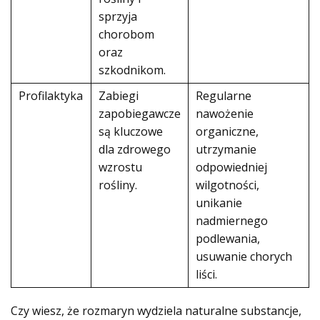
sprzyja
chorobom
oraz
szkodnikom.
Profilaktyka
Zabiegi
Regularne
zapobiegawcze
nawożenie
są kluczowe
organiczne,
dla zdrowego
utrzymanie
wzrostu
odpowiedniej
rośliny.
wilgotności,
unikanie
nadmiernego
podlewania,
usuwanie chorych
liści.
Czy wiesz, że rozmaryn wydziela naturalne substancje,