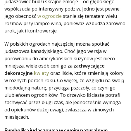
judaszowiec budzi skrajne emocje – od głębokiego
współczucia po intensywny podziw. Jedno jest pewne:
jego obecność
w ogrodzie
stanie się tematem wielu
rozmów przy lampce wina, ponieważ wzbudza zarówno
urok, jak i kontrowersje.
W polskich ogrodach najczęściej można spotkać
judaszowca kanadyjskiego. Choć jego wersja w
porównaniu do amerykańskich kuzynów jest nieco
mniejsza, wiele osób ceni go za
zachwycające
dekoracyjne
kwiaty
oraz liście, które zmieniają kolory
w różnych porach roku. Co więcej, ze względu na swoją
miododajną naturę, przyciąga pszczoły, co czyni go
ulubieńcem ogrodników. To drzewko liściaste potrafi
zachwycać przez długi czas, ale jednocześnie wymaga
od opiekunów dużej uwagi, zwłaszcza w zimowych
miesiącach.
Symbolika judaszowca w swoim naturalnym