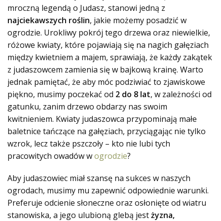
mroczną legendą o Judasz, stanowi jedną z
najciekawszych roślin
, jakie możemy posadzić w
ogrodzie. Urokliwy pokrój tego drzewa oraz niewielkie,
różowe kwiaty, które pojawiają się na nagich gałęziach
między kwietniem a majem, sprawiają, że każdy zakątek
z judaszowcem zamienia się w bajkową krainę. Warto
jednak pamiętać, że aby móc podziwiać to zjawiskowe
piękno, musimy poczekać od
2 do 8 lat
, w zależności od
gatunku, zanim drzewo obdarzy nas swoim
kwitnieniem. Kwiaty judaszowca przypominają małe
baletnice tańczące na gałęziach, przyciągając nie tylko
wzrok, lecz także pszczoły – kto nie lubi tych
pracowitych owadów w
ogrodzie
?
Aby judaszowiec miał szansę na sukces w naszych
ogrodach, musimy mu zapewnić odpowiednie warunki.
Preferuje odcienie słoneczne oraz osłonięte od wiatru
stanowiska, a jego ulubioną glebą jest
żyzna,