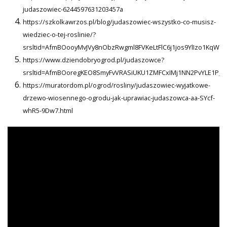
judaszowiec-6244597631203457a
https://szkolkawrzos.pl/blog/judaszowiec-wszystko-co-musisz-
wiedziec-o-tej-roslinie/?
srsltid=AfmBOooyMvJVy8nObzRwgml8FVKeLtFlC6j1jos9YlIzo1KqWv
https://www.dziendobryogrod.pl/judaszowce?
srsltid=AfmBOoregKEO8SmyFvVRASiUKU1ZMFCxIMj1NN2PvYLE1P_J
https://muratordom.pl/ogrod/rosliny/judaszowiec-wyjatkowe-
drzewo-wiosennego-ogrodu-jak-uprawiac-judaszowca-aa-SYcf-
whR5-9Dw7.html