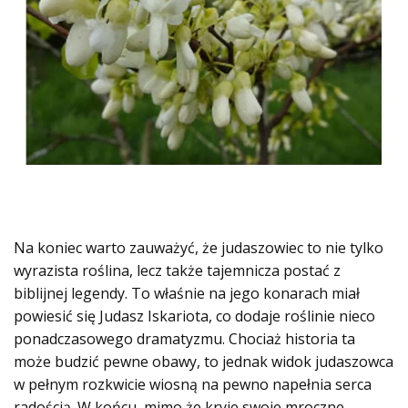
Na koniec warto zauważyć, że judaszowiec to nie tylko
wyrazista roślina, lecz także tajemnicza postać z
biblijnej legendy. To właśnie na jego konarach miał
powiesić się Judasz Iskariota, co dodaje roślinie nieco
ponadczasowego dramatyzmu. Chociaż historia ta
może budzić pewne obawy, to jednak widok judaszowca
w pełnym rozkwicie wiosną na pewno napełnia serca
radością. W końcu, mimo że kryje swoje mroczne