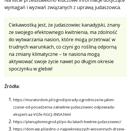
wymagań i wyzwań związanych z uprawą judaszowca.
Ciekawostką jest, że judaszowiec kanadyjski, znany
ze swojego efektownego kwitnienia, ma zdolność
do wytwarzania nasion, które mogą przetrwać w
trudnych warunkach, co czyni go rośliną odporną
na zmiany klimatyczne – te nasiona mogą
aktywować swoje życie nawet po długim okresie
spoczynku w glebie!
Źródła:
https://muratordom.pl/ogrod/porady-ogrodnicze/w-jakim-
czasie-od-posadzenia-zakwitnie-judaszowiec-odpowiada-
ekspert-aa-VGfe-hGCJ-3N5A.html
https://planujdomiogrod.pl/po-ilu-latach-kwitnie-judaszowiec/
https://dom.wp.pl/jedno-z-najpiekniejszych-wiosennych-drzew-