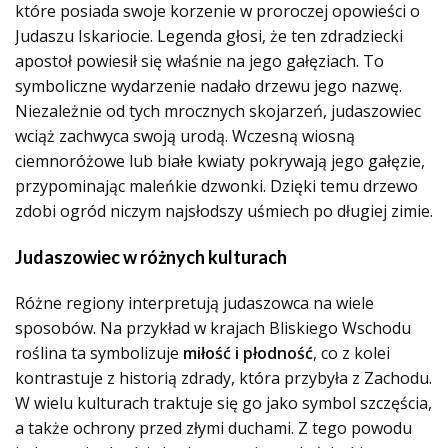
które posiada swoje korzenie w proroczej opowieści o
Judaszu Iskariocie. Legenda głosi, że ten zdradziecki
apostoł powiesił się właśnie na jego gałęziach. To
symboliczne wydarzenie nadało drzewu jego nazwę.
Niezależnie od tych mrocznych skojarzeń, judaszowiec
wciąż zachwyca swoją urodą. Wczesną wiosną
ciemnoróżowe lub białe kwiaty pokrywają jego gałęzie,
przypominając maleńkie dzwonki. Dzięki temu drzewo
zdobi ogród niczym najsłodszy uśmiech po długiej zimie.
Judaszowiec w różnych kulturach
Różne regiony interpretują judaszowca na wiele
sposobów. Na przykład w krajach Bliskiego Wschodu
roślina ta symbolizuje
miłość i płodność
, co z kolei
kontrastuje z historią zdrady, która przybyła z Zachodu.
W wielu kulturach traktuje się go jako symbol szczęścia,
a także ochrony przed złymi duchami. Z tego powodu