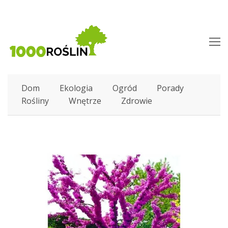
O
M
M
Dom
Ekologia
Ogród
Porady
Rośliny
Wnętrze
Zdrowie