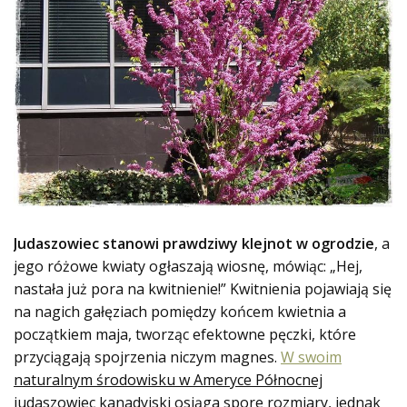
Judaszowiec stanowi prawdziwy klejnot w ogrodzie
, a
jego różowe kwiaty ogłaszają wiosnę, mówiąc: „Hej,
nastała już pora na kwitnienie!” Kwitnienia pojawiają się
na nagich gałęziach pomiędzy końcem kwietnia a
początkiem maja, tworząc efektowne pęczki, które
przyciągają spojrzenia niczym magnes.
W swoim
naturalnym środowisku w Ameryce Północnej
judaszowiec kanadyjski osiąga spore rozmiary
, jednak