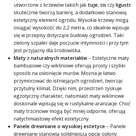
utworzone z krzewów takich jak
tuje
,
cis
czy
ligustr
skutecznie tworzą barierę, a dodatkowo stanowią
estetyczny element ogrodu. Wysokie krzewy mogą
osiągać wysokość do 2,2 metra, co idealnie wpisuje
się w przepisy dotyczące budowy ogrodzeń. Taki
zielony szpaler daje poczucie intymności i przy tym
jest przyjazny dla środowiska.
Maty z naturalnych materiałów
– Estetyczne maty
bambusowe czy wiklinowe oferują prosty i szybki
sposób na osłonięcie murów. Można je łatwo
przymocować do istniejących ogrodzeń, tworząc
przytulny klimat. Dzięki nim, przestrzeń zyskuje
egzotyczny charakter, natomiast maty wiklinowe
doskonale wpisują się w rustykalne aranżacje. Choć
maty trzcinowe mogą być mniej odporne, oferują
natychmiastowy efekt estetyczny.
Panele drewniane o wysokiej estetyce
– Panele
drewniane stanowią solidniejszą opcję osłony