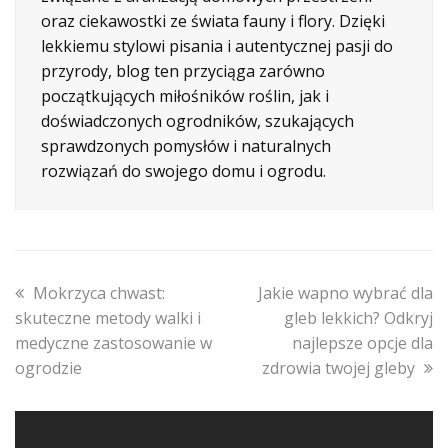
oraz ciekawostki ze świata fauny i flory. Dzięki
lekkiemu stylowi pisania i autentycznej pasji do
przyrody, blog ten przyciąga zarówno
początkujących miłośników roślin, jak i
doświadczonych ogrodników, szukających
sprawdzonych pomysłów i naturalnych
rozwiązań do swojego domu i ogrodu.
previous
next
Mokrzyca chwast:
Jakie wapno wybrać dla
post:
post:
skuteczne metody walki i
gleb lekkich? Odkryj
medyczne zastosowanie w
najlepsze opcje dla
ogrodzie
zdrowia twojej gleby