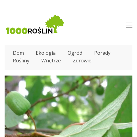
O
M
M
Dom
Ekologia
Ogród
Porady
Rośliny
Wnętrze
Zdrowie