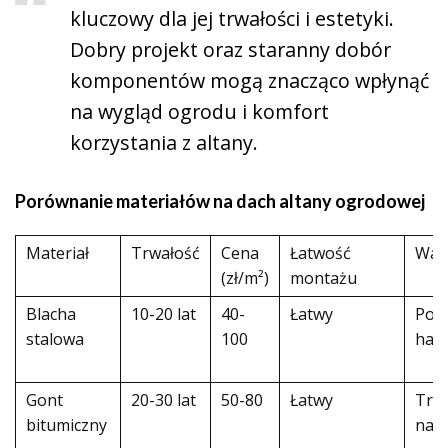
kluczowy dla jej trwałości i estetyki.
Dobry projekt oraz staranny dobór
komponentów mogą znacząco wpłynąć
na wygląd ogrodu i komfort
korzystania z altany.
Porównanie materiałów na dach altany ogrodowej
Materiał
Trwałość
Cena
Łatwość
Wad
(zł/m²)
montażu
Blacha
10-20 lat
40-
Łatwy
Pod
stalowa
100
hała
Gont
20-30 lat
50-80
Łatwy
Tru
bitumiczny
nap