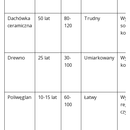
Dachówka
50 lat
80-
Trudny
Wym
ceramiczna
120
soli
kons
Drewno
25 lat
30-
Umiarkowany
Wym
100
kons
Poliwęglan
10-15 lat
60-
Łatwy
Wym
100
reg
czys