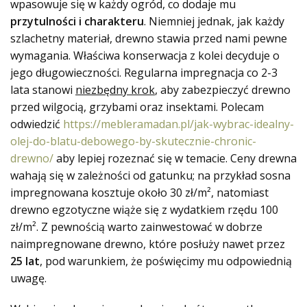
wpasowuje się w każdy ogród, co dodaje mu
przytulności i charakteru
. Niemniej jednak, jak każdy
szlachetny materiał, drewno stawia przed nami pewne
wymagania. Właściwa konserwacja z kolei decyduje o
jego długowieczności. Regularna impregnacja co 2-3
lata stanowi
niezbędny krok
, aby zabezpieczyć drewno
przed wilgocią, grzybami oraz insektami. Polecam
odwiedzić
https://mebleramadan.pl/jak-wybrac-idealny-
olej-do-blatu-debowego-by-skutecznie-chronic-
drewno/
aby lepiej rozeznać się w temacie. Ceny drewna
wahają się w zależności od gatunku; na przykład sosna
impregnowana kosztuje około 30 zł/m², natomiast
drewno egzotyczne wiąże się z wydatkiem rzędu 100
zł/m². Z pewnością warto zainwestować w dobrze
naimpregnowane drewno, które posłuży nawet przez
25 lat
, pod warunkiem, że poświęcimy mu odpowiednią
uwagę.