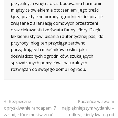
przytulnych wnętrz oraz budowaniu harmonii
między człowiekiem a otoczeniem. Jego treści
łączą praktyczne porady ogrodnicze, inspiracje
związane z aranżacją domowych przestrzeni
oraz ciekawostki ze świata fauny i flory. Dzięki
lekkiemu stylowi pisania i autentycznej pasji do
przyrody, blog ten przyciąga zarówno
początkujących miłośników roślin, jak i
doświadczonych ogrodników, szukających
sprawdzonych pomysłów i naturalnych
rozwiązań do swojego domu i ogrodu.
previous
next
Bezpieczne
Kaczeńce w swoim
post:
post:
opryskiwanie randapem: 7
najpiękniejszym wydaniu –
zasad, które musisz znać
odkryj, kiedy kwitną od