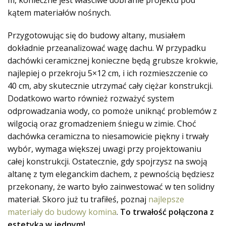
m, konieczne jest właściwe dobranie projektu pod
kątem materiałów nośnych.
Przygotowując się do budowy altany, musiałem
dokładnie przeanalizować wagę dachu. W przypadku
dachówki ceramicznej konieczne będą grubsze krokwie,
najlepiej o przekroju 5×12 cm, i ich rozmieszczenie co
40 cm, aby skutecznie utrzymać cały ciężar konstrukcji.
Dodatkowo warto również rozważyć system
odprowadzania wody, co pomoże uniknąć problemów z
wilgocią oraz gromadzeniem śniegu w zimie. Choć
dachówka ceramiczna to niesamowicie piękny i trwały
wybór, wymaga większej uwagi przy projektowaniu
całej konstrukcji. Ostatecznie, gdy spojrzysz na swoją
altanę z tym eleganckim dachem, z pewnością będziesz
przekonany, że warto było zainwestować w ten solidny
materiał. Skoro już tu trafiłeś, poznaj
najlepsze
materiały do budowy komina
.
To trwałość połączona z
estetyką w jednym!