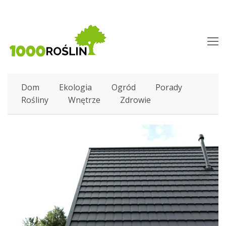
O
M
M
Dom
Ekologia
Ogród
Porady
Rośliny
Wnętrze
Zdrowie