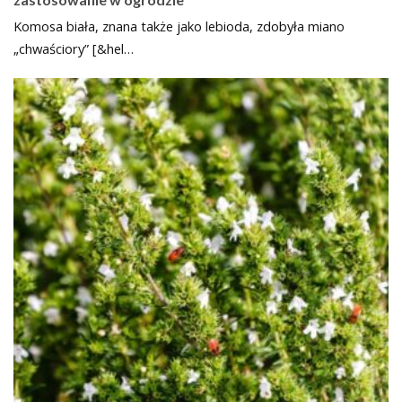
Komosa biała, znana także jako lebioda, zdobyła miano
„chwaściory” [&hel…