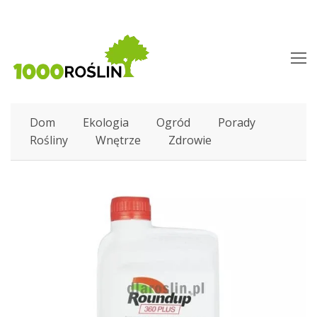
O
M
M
Dom
Ekologia
Ogród
Porady
Rośliny
Wnętrze
Zdrowie