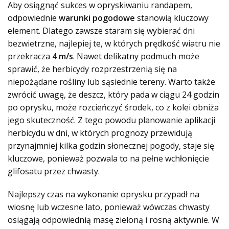
Aby osiągnąć sukces w opryskiwaniu randapem,
odpowiednie
warunki pogodowe
stanowią kluczowy
element. Dlatego zawsze staram się wybierać dni
bezwietrzne, najlepiej te, w których prędkość wiatru nie
przekracza
4 m/s
. Nawet delikatny podmuch może
sprawić, że herbicydy rozprzestrzenią się na
niepożądane rośliny lub sąsiednie tereny. Warto także
zwrócić uwagę, że deszcz, który pada w ciągu 24 godzin
po oprysku, może rozcieńczyć środek, co z kolei obniża
jego skuteczność. Z tego powodu planowanie aplikacji
herbicydu w dni, w których prognozy przewidują
przynajmniej kilka godzin słonecznej pogody, staje się
kluczowe, ponieważ pozwala to na pełne wchłonięcie
glifosatu przez chwasty.
Najlepszy czas na wykonanie oprysku przypadł na
wiosnę lub wczesne lato, ponieważ wówczas chwasty
osiągają odpowiednią masę zieloną i rosną aktywnie. W