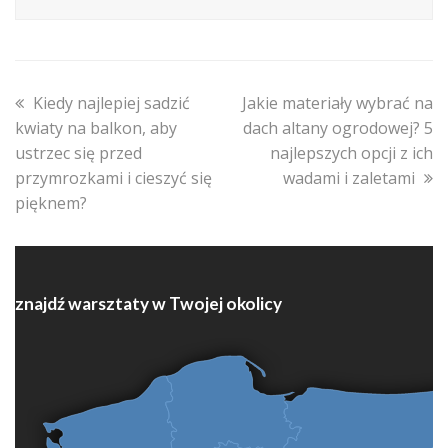
previous
next
Kiedy najlepiej sadzić
Jakie materiały wybrać na
post:
post:
kwiaty na balkon, aby
dach altany ogrodowej? 5
ustrzec się przed
najlepszych opcji z ich
przymrozkami i cieszyć się
wadami i zaletami
pięknem?
znajdź warsztaty w Twojej okolicy