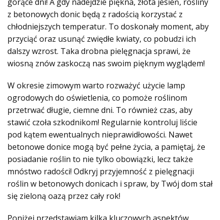
gorące dni! A gdy nadejdzie piękna, złota jesień, rośliny
z betonowych donic będą z radością korzystać z
chłodniejszych temperatur. To doskonały moment, aby
przyciąć oraz usunąć zwiędłe kwiaty, co pobudzi ich
dalszy wzrost. Taka drobna pielęgnacja sprawi, że
wiosną znów zaskoczą nas swoim pięknym wyglądem!
W okresie zimowym warto rozważyć użycie lamp
ogrodowych do oświetlenia, co pomoże roślinom
przetrwać długie, ciemne dni. To również czas, aby
stawić czoła szkodnikom! Regularnie kontroluj liście
pod kątem ewentualnych nieprawidłowości. Nawet
betonowe donice mogą być pełne życia, a pamiętaj, że
posiadanie roślin to nie tylko obowiązki, lecz także
mnóstwo radości! Odkryj przyjemność z pielęgnacji
roślin w betonowych donicach i spraw, by Twój dom stał
się zieloną oazą przez cały rok!
Poniżej przedstawiam kilka kluczowych aspektów