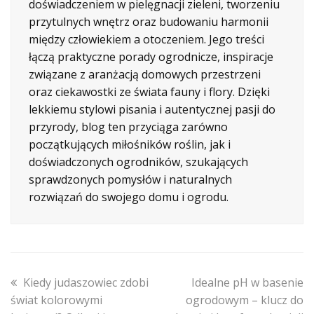
doświadczeniem w pielęgnacji zieleni, tworzeniu
przytulnych wnętrz oraz budowaniu harmonii
między człowiekiem a otoczeniem. Jego treści
łączą praktyczne porady ogrodnicze, inspiracje
związane z aranżacją domowych przestrzeni
oraz ciekawostki ze świata fauny i flory. Dzięki
lekkiemu stylowi pisania i autentycznej pasji do
przyrody, blog ten przyciąga zarówno
początkujących miłośników roślin, jak i
doświadczonych ogrodników, szukających
sprawdzonych pomysłów i naturalnych
rozwiązań do swojego domu i ogrodu.
previous
next
Kiedy judaszowiec zdobi
Idealne pH w basenie
post:
post:
świat kolorowymi
ogrodowym – klucz do