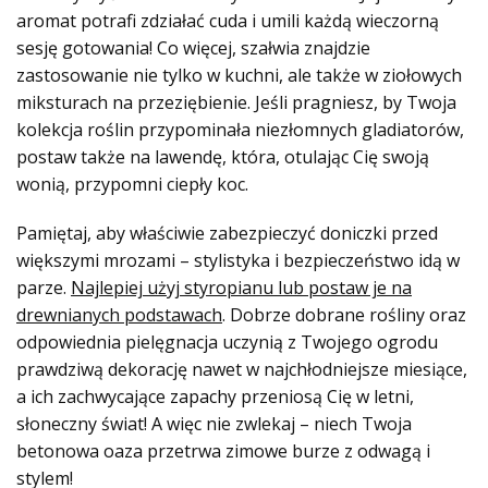
aromat potrafi zdziałać cuda i umili każdą wieczorną
sesję gotowania! Co więcej, szałwia znajdzie
zastosowanie nie tylko w kuchni, ale także w ziołowych
miksturach na przeziębienie. Jeśli pragniesz, by Twoja
kolekcja roślin przypominała niezłomnych gladiatorów,
postaw także na lawendę, która, otulając Cię swoją
wonią, przypomni ciepły koc.
Pamiętaj, aby właściwie zabezpieczyć doniczki przed
większymi mrozami – stylistyka i bezpieczeństwo idą w
parze.
Najlepiej użyj styropianu lub postaw je na
drewnianych podstawach
. Dobrze dobrane rośliny oraz
odpowiednia pielęgnacja uczynią z Twojego ogrodu
prawdziwą dekorację nawet w najchłodniejsze miesiące,
a ich zachwycające zapachy przeniosą Cię w letni,
słoneczny świat! A więc nie zwlekaj – niech Twoja
betonowa oaza przetrwa zimowe burze z odwagą i
stylem!