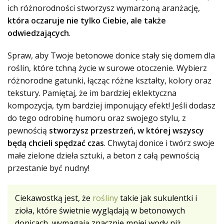
ich różnorodności stworzysz wymarzoną aranżację,
która oczaruje nie tylko Ciebie, ale także
odwiedzających
.
Spraw, aby Twoje betonowe donice stały się domem dla
roślin, które tchną życie w surowe otoczenie. Wybierz
różnorodne gatunki, łącząc różne kształty, kolory oraz
tekstury. Pamiętaj, że im bardziej eklektyczna
kompozycja, tym bardziej imponujący efekt! Jeśli dodasz
do tego odrobinę humoru oraz swojego stylu, z
pewnością
stworzysz przestrzeń, w której wszyscy
będą chcieli spędzać czas
. Chwytaj donice i twórz swoje
małe zielone dzieła sztuki, a beton z całą pewnością
przestanie być nudny!
Ciekawostką jest, że
rośliny
takie jak sukulentki i
zioła, które świetnie wyglądają w betonowych
donicach, wymagają znacznie mniej wody niż