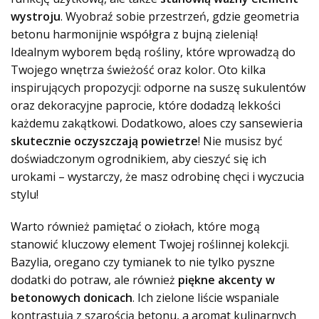
wystroju
. Wyobraź sobie przestrzeń, gdzie geometria
betonu harmonijnie współgra z bujną zielenią!
Idealnym wyborem będą rośliny, które wprowadzą do
Twojego wnętrza świeżość oraz kolor. Oto kilka
inspirujących propozycji: odporne na suszę sukulentów
oraz dekoracyjne paprocie, które dodadzą lekkości
każdemu zakątkowi. Dodatkowo, aloes czy sansewieria
skutecznie oczyszczają powietrze
! Nie musisz być
doświadczonym ogrodnikiem, aby cieszyć się ich
urokami – wystarczy, że masz odrobinę chęci i wyczucia
stylu!
Warto również pamiętać o ziołach, które mogą
stanowić kluczowy element Twojej roślinnej kolekcji.
Bazylia, oregano czy tymianek to nie tylko pyszne
dodatki do potraw, ale również
piękne akcenty w
betonowych donicach
. Ich zielone liście wspaniale
kontrastują z szarością betonu, a aromat kulinarnych