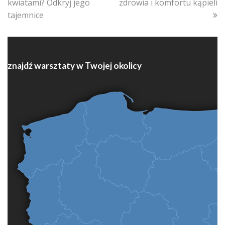
kwiatami? Odkryj jego
zdrowia i komfortu kąpieli
tajemnice
znajdź warsztaty w Twojej okolicy