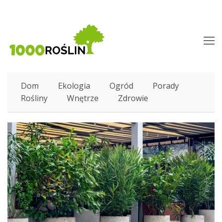
O
M
M
Dom
Ekologia
Ogród
Porady
Rośliny
Wnętrze
Zdrowie