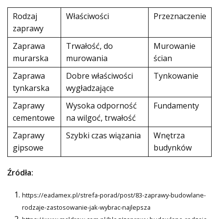
Rodzaj
Właściwości
Przeznaczenie
zaprawy
Zaprawa
Trwałość, do
Murowanie
murarska
murowania
ścian
Zaprawa
Dobre właściwości
Tynkowanie
tynkarska
wygładzające
Zaprawy
Wysoka odporność
Fundamenty
cementowe
na wilgoć, trwałość
Zaprawy
Szybki czas wiązania
Wnętrza
gipsowe
budynków
Źródła:
https://eadamex.pl/strefa-porad/post/83-zaprawy-budowlane-
rodzaje-zastosowanie-jak-wybrac-najlepsza