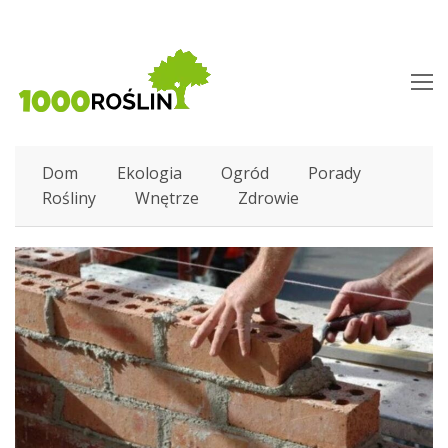
O
M
M
Dom
Ekologia
Ogród
Porady
Rośliny
Wnętrze
Zdrowie