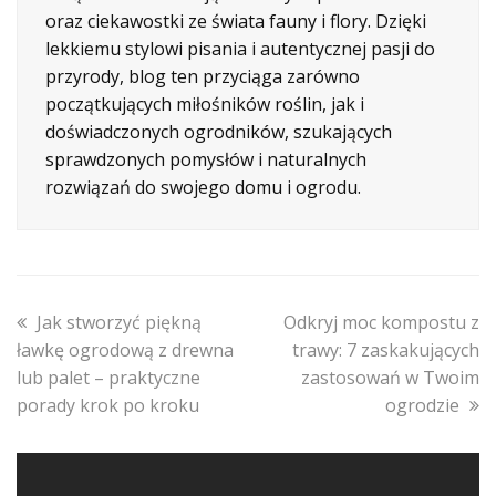
oraz ciekawostki ze świata fauny i flory. Dzięki
lekkiemu stylowi pisania i autentycznej pasji do
przyrody, blog ten przyciąga zarówno
początkujących miłośników roślin, jak i
doświadczonych ogrodników, szukających
sprawdzonych pomysłów i naturalnych
rozwiązań do swojego domu i ogrodu.
previous
next
Jak stworzyć piękną
Odkryj moc kompostu z
post:
post:
ławkę ogrodową z drewna
trawy: 7 zaskakujących
lub palet – praktyczne
zastosowań w Twoim
porady krok po kroku
ogrodzie