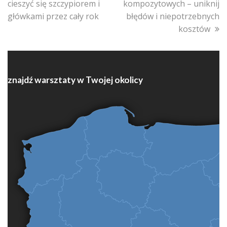
cieszyć się szczypiorem i
kompozytowych – uniknij
główkami przez cały rok
błędów i niepotrzebnych
kosztów
znajdź warsztaty w Twojej okolicy