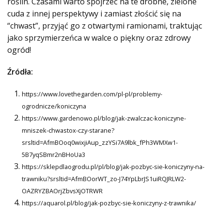
roślin. Czasami warto spojrzeć na te drobne, zielone
cuda z innej perspektywy i zamiast złościć się na
“chwast”, przyjąć go z otwartymi ramionami, traktując
jako sprzymierzeńca w walce o piękny oraz zdrowy
ogród!
Źródła:
https://www.lovethegarden.com/pl-pl/problemy-
ogrodnicze/koniczyna
https://www.gardenowo.pl/blog/jak-zwalczac-koniczyne-
mniszek-chwastox-czy-starane?
srsltid=AfmBOoq0wixjiAup_zzYSi7A9lbk_fPh3WMXw1-
5B7yqSBmr2nBHoUa3
https://sklepdlaogrodu.pl/pl/blog/jak-pozbyc-sie-koniczyny-na-
trawniku?srsltid=AfmBOorWT_zo-J74YpLbrJS1uiRQJRLW2-
OAZRYZBAOrjZbvsXjOTRWR
https://aquarol.pl/blog/jak-pozbyc-sie-koniczyny-z-trawnika/