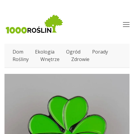
O
M
M
Dom
Ekologia
Ogród
Porady
Rośliny
Wnętrze
Zdrowie