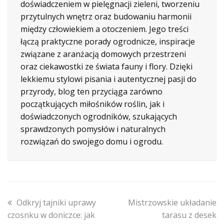
doświadczeniem w pielęgnacji zieleni, tworzeniu
przytulnych wnętrz oraz budowaniu harmonii
między człowiekiem a otoczeniem. Jego treści
łączą praktyczne porady ogrodnicze, inspiracje
związane z aranżacją domowych przestrzeni
oraz ciekawostki ze świata fauny i flory. Dzięki
lekkiemu stylowi pisania i autentycznej pasji do
przyrody, blog ten przyciąga zarówno
początkujących miłośników roślin, jak i
doświadczonych ogrodników, szukających
sprawdzonych pomysłów i naturalnych
rozwiązań do swojego domu i ogrodu.
previous
next
Odkryj tajniki uprawy
Mistrzowskie układanie
post:
post:
czosnku w doniczce: jak
tarasu z desek