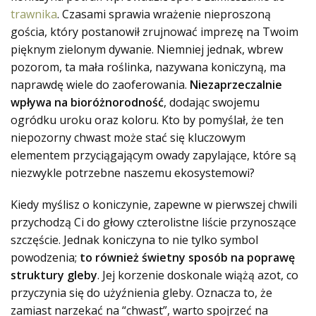
trawnika
. Czasami sprawia wrażenie nieproszoną
gościa, który postanowił zrujnować imprezę na Twoim
pięknym zielonym dywanie. Niemniej jednak, wbrew
pozorom, ta mała roślinka, nazywana koniczyną, ma
naprawdę wiele do zaoferowania.
Niezaprzeczalnie
wpływa na bioróżnorodność
, dodając swojemu
ogródku uroku oraz koloru. Kto by pomyślał, że ten
niepozorny chwast może stać się kluczowym
elementem przyciągającym owady zapylające, które są
niezwykle potrzebne naszemu ekosystemowi?
Kiedy myślisz o koniczynie, zapewne w pierwszej chwili
przychodzą Ci do głowy czterolistne liście przynoszące
szczęście. Jednak koniczyna to nie tylko symbol
powodzenia;
to również świetny sposób na poprawę
struktury gleby
. Jej korzenie doskonale wiążą azot, co
przyczynia się do użyźnienia gleby. Oznacza to, że
zamiast narzekać na “chwast”, warto spojrzeć na