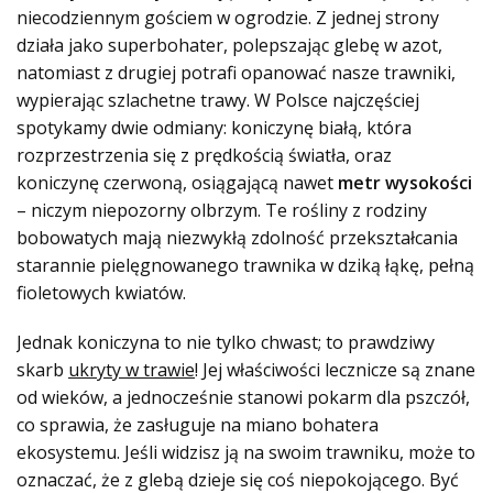
niecodziennym gościem w ogrodzie. Z jednej strony
działa jako superbohater, polepszając glebę w azot,
natomiast z drugiej potrafi opanować nasze trawniki,
wypierając szlachetne trawy. W Polsce najczęściej
spotykamy dwie odmiany: koniczynę białą, która
rozprzestrzenia się z prędkością światła, oraz
koniczynę czerwoną, osiągającą nawet
metr wysokości
– niczym niepozorny olbrzym. Te rośliny z rodziny
bobowatych mają niezwykłą zdolność przekształcania
starannie pielęgnowanego trawnika w dziką łąkę, pełną
fioletowych kwiatów.
Jednak koniczyna to nie tylko chwast; to prawdziwy
skarb
ukryty w trawie
! Jej właściwości lecznicze są znane
od wieków, a jednocześnie stanowi pokarm dla pszczół,
co sprawia, że zasługuje na miano bohatera
ekosystemu. Jeśli widzisz ją na swoim trawniku, może to
oznaczać, że z glebą dzieje się coś niepokojącego. Być