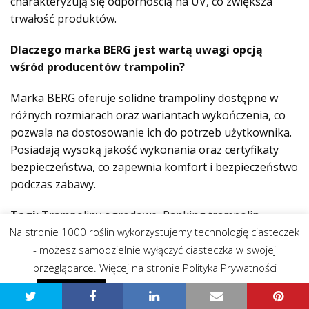
charakteryzują się odpornością na UV, co zwiększa
trwałość produktów.
Dlaczego marka BERG jest wartą uwagi opcją
wśród producentów trampolin?
Marka BERG oferuje solidne trampoliny dostępne w
różnych rozmiarach oraz wariantach wykończenia, co
pozwala na dostosowanie ich do potrzeb użytkownika.
Posiadają wysoką jakość wykonania oraz certyfikaty
bezpieczeństwa, co zapewnia komfort i bezpieczeństwo
podczas zabawy.
Tagi:
Trampoliny ogrodowe, Ranking trampolin,
Bezpieczne trampoliny, Polskie marki trampolin,
Na stronie 1000 roślin wykorzystujemy technologię ciasteczek
Innowacyjne rozwiązania do ogrodu.
- możesz samodzielnie wyłączyć ciasteczka w swojej
przeglądarce. Więcej na stronie Polityka Prywatności
Polityka prywatności - przeczytaj
Zgadzam się
Pozostałe wpisy