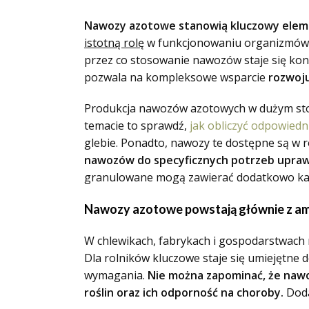
Nawozy azotowe stanowią kluczowy elemen
istotną rolę
w funkcjonowaniu organizmów ro
przez co stosowanie nawozów staje się kon
pozwala na kompleksowe wsparcie
rozwoju
Produkcja nawozów azotowych w dużym stop
temacie to sprawdź,
jak obliczyć odpowied
glebie. Ponadto, nawozy te dostępne są w r
nawozów do specyficznych potrzeb upraw
granulowane mogą zawierać dodatkowo kami
Nawozy azotowe powstają głównie z amo
W chlewikach, fabrykach i gospodarstwach
Dla rolników kluczowe staje się umiejętne
wymagania.
Nie można zapominać, że nawo
roślin oraz ich odporność na choroby.
Doda