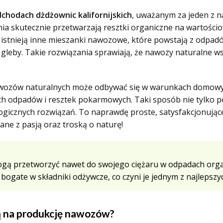
odchodach dżdżownic kalifornijskich
, uważanym za jeden z 
ia skutecznie przetwarzają resztki organiczne na wartośc
istnieją inne mieszanki nawozowe, które powstają z odpadów
eby. Takie rozwiązania sprawiają, że nawozy naturalne wspi
nawozów naturalnych może odbywać się w warunkach domowych
 odpadów i resztek pokarmowych. Taki sposób nie tylko poz
icznych rozwiązań. To naprawdę proste, satysfakcjonujące i
ne z pasją oraz troską o naturę!
 mogą przetworzyć nawet do swojego ciężaru w odpadach org
e bogate w składniki odżywcze, co czyni je jednym z najleps
ą na produkcję nawozów?