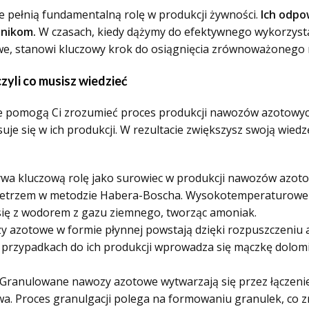
pełnią fundamentalną rolę w produkcji żywności.
Ich odpo
lnikom.
W czasach, kiedy dążymy do efektywnego wykorzyst
e, stanowi kluczowy krok do osiągnięcia zrównoważonego rol
yli co musisz wiedzieć
óre pomogą Ci zrozumieć proces produkcji nawozów azotowych
je się w ich produkcji. W rezultacie zwiększysz swoją wiedz
a kluczową rolę jako surowiec w produkcji nawozów azoto
etrzem w metodzie Habera-Boscha. Wysokotemperaturowe i
zy się z wodorem z gazu ziemnego, tworząc amoniak.
 azotowe w formie płynnej powstają dzięki rozpuszczeniu
 przypadkach do ich produkcji wprowadza się mączkę dolom
Granulowane nawozy azotowe wytwarzają się przez łączeni
a. Proces granulgacji polega na formowaniu granulek, co zn