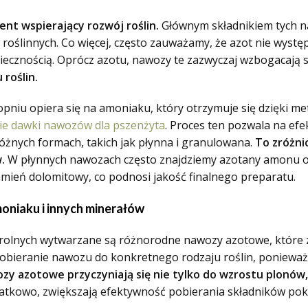
t wspierający rozwój roślin.
Głównym składnikiem tych n
ślinnych. Co więcej, często zauważamy, że azot nie występu
iecznością. Oprócz azotu, nawozy te zazwyczaj wzbogacają s
 roślin.
niu opiera się na amoniaku, który otrzymuje się dzięki me
nie dawki nawozów dla pszenżyta
. Proces ten pozwala na ef
óżnych formach, takich jak płynna i granulowana.
To zróżni
.
W płynnych nawozach często znajdziemy azotany amonu o
eń dolomitowy, co podnosi jakość finalnego preparatu.
niaku i innych minerałów
 rolnych wytwarzane są różnorodne nawozy azotowe, które z
 dobieranie nawozu do konkretnego rodzaju roślin, poniewa
zy azotowe przyczyniają się nie tylko do wzrostu plonów,
tkowo, zwiększają efektywność pobierania składników pok