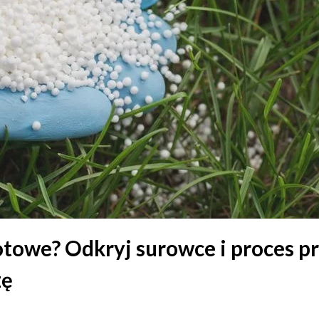
towe? Odkryj surowce i proces pr
zę