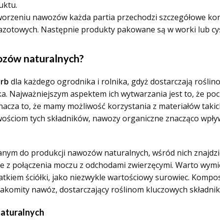
uktu.
orzeniu nawozów każda partia przechodzi szczegółowe kontr
zotowych. Następnie produkty pakowane są w worki lub cyst
ozów naturalnych?
arb
dla każdego ogrodnika i rolnika, gdyż dostarczają rośl
ka. Najważniejszym aspektem ich wytwarzania jest to, że 
znacza to, że mamy możliwość korzystania z materiałów takich
wościom tych składników, nawozy organiczne znacząco wpływ
anym do produkcji nawozów naturalnych, wśród nich znajd
je z połączenia moczu z odchodami zwierzęcymi. Warto wymi
datkiem ściółki, jako niezwykle wartościowy surowiec. Komp
akomity nawóz, dostarczający roślinom kluczowych składn
aturalnych