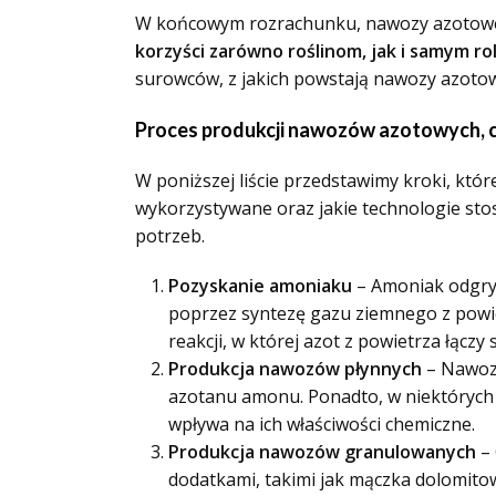
W końcowym rozrachunku, nawozy azotowe 
korzyści zarówno roślinom, jak i samym ro
surowców, z jakich powstają nawozy azotow
Proces produkcji nawozów azotowych, cz
W poniższej liście przedstawimy kroki, kt
wykorzystywane oraz jakie technologie stosu
potrzeb.
Pozyskanie amoniaku
– Amoniak odgryw
poprzez syntezę gazu ziemnego z powi
reakcji, w której azot z powietrza łąc
Produkcja nawozów płynnych
– Nawozy
azotanu amonu. Ponadto, w niektórych
wpływa na ich właściwości chemiczne.
Produkcja nawozów granulowanych
– 
dodatkami, takimi jak mączka dolomitow