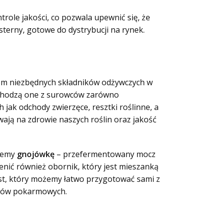
ole jakości, co pozwala upewnić się, że
erny, gotowe do dystrybucji na rynek.
inom niezbędnych składników odżywczych w
pochodzą one z surowców zarówno
 jak odchody zwierzęce, resztki roślinne, a
ają na zdrowie naszych roślin oraz jakość
ziemy
gnojówkę
– przefermentowany mocz
enić również obornik, który jest mieszanką
ost, który możemy łatwo przygotować sami z
ików pokarmowych.