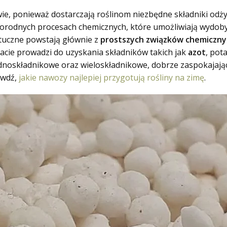
ie, ponieważ dostarczają roślinom niezbędne składniki odżyw
orodnych procesach chemicznych, które umożliwiają wydoby
tuczne powstają głównie z
prostszych związków chemiczny
acie prowadzi do uzyskania składników takich jak
azot
, pot
noskładnikowe oraz wieloskładnikowe, dobrze zaspokajające
awdź,
jakie nawozy najlepiej przygotują rośliny na zimę
.