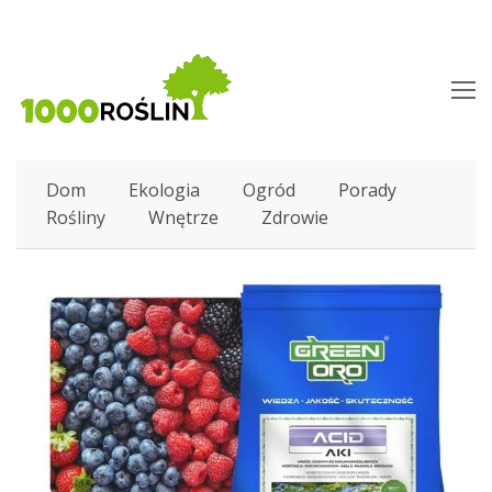
O
M
M
Dom
Ekologia
Ogród
Porady
Rośliny
Wnętrze
Zdrowie