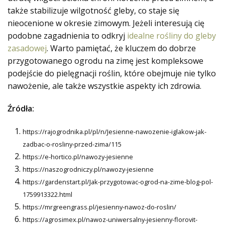
także stabilizuje wilgotność gleby, co staje się
nieocenione w okresie zimowym. Jeżeli interesują cię
podobne zagadnienia to odkryj
idealne rośliny do gleby
zasadowej
. Warto pamiętać, że kluczem do dobrze
przygotowanego ogrodu na zimę jest kompleksowe
podejście do pielęgnacji roślin, które obejmuje nie tylko
nawożenie, ale także wszystkie aspekty ich zdrowia.
Źródła:
https://rajogrodnika.pl/pl/n/Jesienne-nawozenie-iglakow-jak-
zadbac-o-rosliny-przed-zima/115
https://e-hortico.pl/nawozy-jesienne
https://naszogrodniczy.pl/nawozy-jesienne
https://gardenstart.pl/Jak-przygotowac-ogrod-na-zime-blog-pol-
1759913322.html
https://mrgreengrass.pl/jesienny-nawoz-do-roslin/
https://agrosimex.pl/nawoz-uniwersalny-jesienny-florovit-