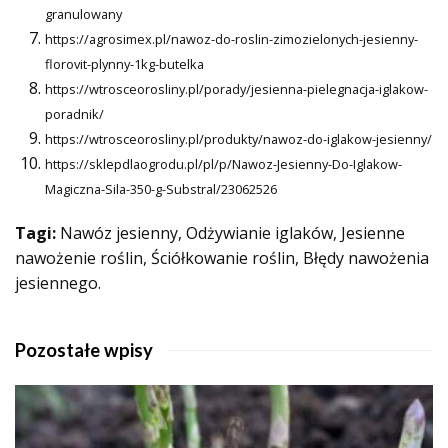
granulowany
https://agrosimex.pl/nawoz-do-roslin-zimozielonych-jesienny-
florovit-plynny-1kg-butelka
https://wtrosceorosliny.pl/porady/jesienna-pielegnacja-iglakow-
poradnik/
https://wtrosceorosliny.pl/produkty/nawoz-do-iglakow-jesienny/
https://sklepdlaogrodu.pl/pl/p/Nawoz-Jesienny-Do-Iglakow-
Magiczna-Sila-350-g-Substral/23062526
Tagi:
Nawóz jesienny, Odżywianie iglaków, Jesienne
nawożenie roślin, Ściółkowanie roślin, Błędy nawożenia
jesiennego.
Pozostałe wpisy