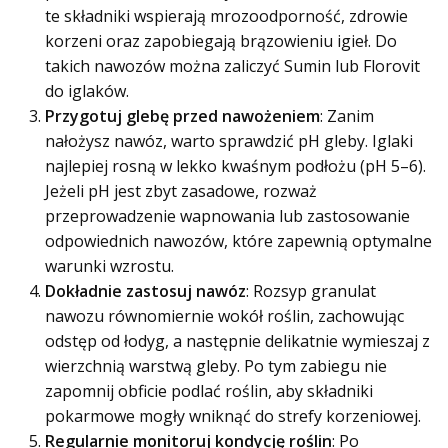
te składniki wspierają mrozoodporność, zdrowie
korzeni oraz zapobiegają brązowieniu igieł. Do
takich nawozów można zaliczyć Sumin lub Florovit
do iglaków.
Przygotuj glebę przed nawożeniem
: Zanim
nałożysz nawóz, warto sprawdzić pH gleby. Iglaki
najlepiej rosną w lekko kwaśnym podłożu (pH 5–6).
Jeżeli pH jest zbyt zasadowe, rozważ
przeprowadzenie wapnowania lub zastosowanie
odpowiednich nawozów, które zapewnią optymalne
warunki wzrostu.
Dokładnie zastosuj nawóz
: Rozsyp granulat
nawozu równomiernie wokół roślin, zachowując
odstęp od łodyg, a następnie delikatnie wymieszaj z
wierzchnią warstwą gleby. Po tym zabiegu nie
zapomnij obficie podlać roślin, aby składniki
pokarmowe mogły wniknąć do strefy korzeniowej.
Regularnie monitoruj kondycję roślin
: Po