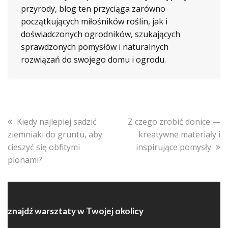
przyrody, blog ten przyciąga zarówno
początkujących miłośników roślin, jak i
doświadczonych ogrodników, szukających
sprawdzonych pomysłów i naturalnych
rozwiązań do swojego domu i ogrodu.
previous
next
Kiedy najlepiej sadzić
Z czego zrobić donice —
post:
post:
ziemniaki do gruntu, aby
kreatywne materiały i
cieszyć się obfitymi
inspirujące pomysły
plonami?
znajdź warsztaty w Twojej okolicy