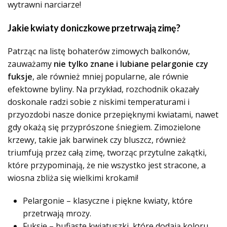
wytrawni narciarze!
Jakie kwiaty doniczkowe przetrwają zimę?
Patrząc na listę bohaterów zimowych balkonów,
zauważamy
nie tylko znane i lubiane pelargonie czy
fuksje
, ale również mniej popularne, ale równie
efektowne byliny. Na przykład, rozchodnik okazały
doskonale radzi sobie z niskimi temperaturami i
przyozdobi nasze donice przepięknymi kwiatami, nawet
gdy okażą się przyprószone śniegiem. Zimozielone
krzewy, takie jak barwinek czy bluszcz, również
triumfują przez całą zimę, tworząc przytulne zakątki,
które przypominają, że nie wszystko jest stracone, a
wiosna zbliża się wielkimi krokami!
Pelargonie – klasyczne i piękne kwiaty, które
przetrwają mrozy.
Fuksje – bufiaste kwiatuszki, które dodają koloru