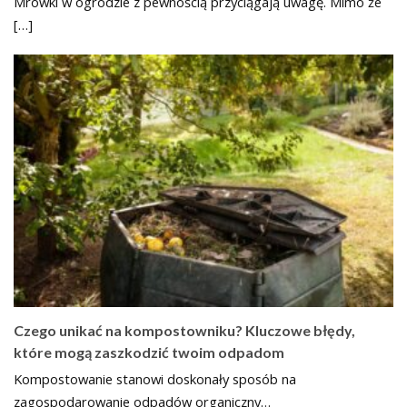
Mrówki w ogrodzie z pewnością przyciągają uwagę. Mimo że
[…]
Czego unikać na kompostowniku? Kluczowe błędy,
które mogą zaszkodzić twoim odpadom
Kompostowanie stanowi doskonały sposób na
zagospodarowanie odpadów organiczny…