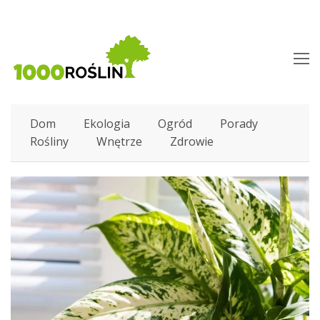
O
M
M
Dom
Ekologia
Ogród
Porady
Rośliny
Wnętrze
Zdrowie