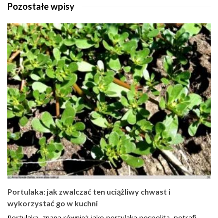
Pozostałe wpisy
Portulaka: jak zwalczać ten uciążliwy chwast i
wykorzystać go w kuchni
Portulaka, znana również jako portulaka pospolita, potrafi