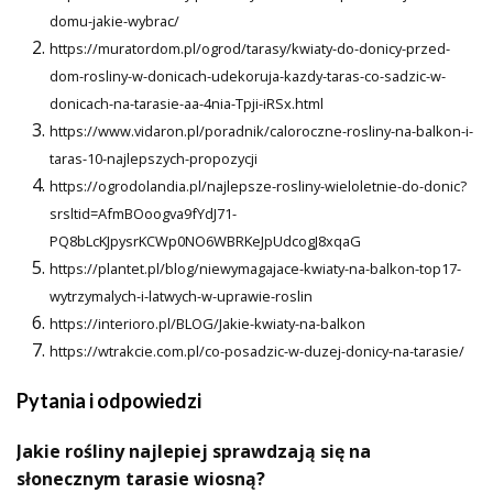
domu-jakie-wybrac/
https://muratordom.pl/ogrod/tarasy/kwiaty-do-donicy-przed-
dom-rosliny-w-donicach-udekoruja-kazdy-taras-co-sadzic-w-
donicach-na-tarasie-aa-4nia-Tpji-iRSx.html
https://www.vidaron.pl/poradnik/caloroczne-rosliny-na-balkon-i-
taras-10-najlepszych-propozycji
https://ogrodolandia.pl/najlepsze-rosliny-wieloletnie-do-donic?
srsltid=AfmBOoogva9fYdJ71-
PQ8bLcKJpysrKCWp0NO6WBRKeJpUdcogJ8xqaG
https://plantet.pl/blog/niewymagajace-kwiaty-na-balkon-top17-
wytrzymalych-i-latwych-w-uprawie-roslin
https://interioro.pl/BLOG/Jakie-kwiaty-na-balkon
https://wtrakcie.com.pl/co-posadzic-w-duzej-donicy-na-tarasie/
Pytania i odpowiedzi
Jakie rośliny najlepiej sprawdzają się na
słonecznym tarasie wiosną?