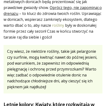
metalowych donicach będą prezentować się jak
prawdziwe gwiazdy show.
Oprócz tego, nie zapominaj o
drenażu
– to klucz do zdrowia twoich roślin. Uprawiając
w donicach, wspierasz zamknięty ekosystem, dlatego
warto dbać o to, aby nasze
rośliny
były w doskonałej
formie przez cały sezon! Czas w końcu stworzyć na
tarasie raj dla siebie i gości!
Czy wiesz, że niektóre rośliny, takie jak pelargonie
czy surfinie, mogą kwitnąć nawet do późnej jesieni,
pod warunkiem, że zapewnisz im odpowiednią
pielęgnację i ochronę przed przymrozkami? Warto
więc zadbać o odpowiednie otulenie donic na
nadchodzące chłodniejsze dni, aby cieszyć się ich
pięknem jak najdłużej!
Letnie kolory: Kwiaty, które rozkwitają w