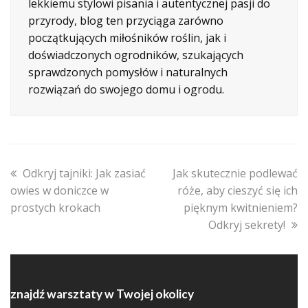
lekkiemu stylowi pisania i autentycznej pasji do
przyrody, blog ten przyciąga zarówno
początkujących miłośników roślin, jak i
doświadczonych ogrodników, szukających
sprawdzonych pomysłów i naturalnych
rozwiązań do swojego domu i ogrodu.
previous
next
Odkryj tajniki: Jak zasiać
Jak skutecznie podlewać
post:
post:
owies w doniczce w
róże, aby cieszyć się ich
prostych krokach
pięknym kwitnieniem?
Odkryj sekrety!
znajdź warsztaty w Twojej okolicy