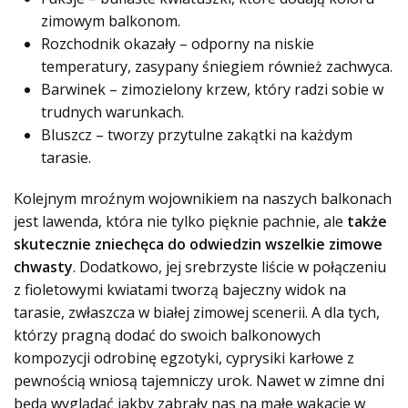
zimowym balkonom.
Rozchodnik okazały – odporny na niskie
temperatury, zasypany śniegiem również zachwyca.
Barwinek – zimozielony krzew, który radzi sobie w
trudnych warunkach.
Bluszcz – tworzy przytulne zakątki na każdym
tarasie.
Kolejnym mroźnym wojownikiem na naszych balkonach
jest lawenda, która nie tylko pięknie pachnie, ale
także
skutecznie zniechęca do odwiedzin wszelkie zimowe
chwasty
. Dodatkowo, jej srebrzyste liście w połączeniu
z fioletowymi kwiatami tworzą bajeczny widok na
tarasie, zwłaszcza w białej zimowej scenerii. A dla tych,
którzy pragną dodać do swoich balkonowych
kompozycji odrobinę egzotyki, cyprysiki karłowe z
pewnością wniosą tajemniczy urok. Nawet w zimne dni
będą wyglądać jakby zabrały nas na małe wakacje w