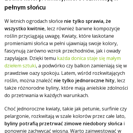
pełnym słońcu
W letnich ogrodach słońce
nie tylko sprawia, że
wszystko kwitnie
, lecz również barwne kompozycje
roślin przyciągają uwagę. Kwiaty, które łaskotane
promieniami słońca w pełni ujawniają swoje kolory,
fascynują zarówno wzrok przechodniów, jak i owady
zapylające. Dzięki temu
każda donica staje się małym
dziełem sztuki
, a podwórko czy balkon zamieniają się w
prawdziwe oazy spokoju. Latem, wśród rozkwitających
roślin, można znaleźć
nie tylko jednoroczne hity
, lecz
także różnorodne byliny, które mają anielskie zdolności
do przetrwania w każdych warunkach.
Choć jednoroczne kwiaty, takie jak petunie, surfinie czy
pelargonie, rozkwitają w szale kolorów przez całe lato,
byliny potrafią przetrwać zimowe niedobory słońca
i
ponownie zachwycać wiosną. Warto zainwestować w