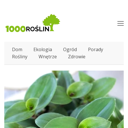
O
M
M
Dom
Ekologia
Ogród
Porady
Rośliny
Wnętrze
Zdrowie