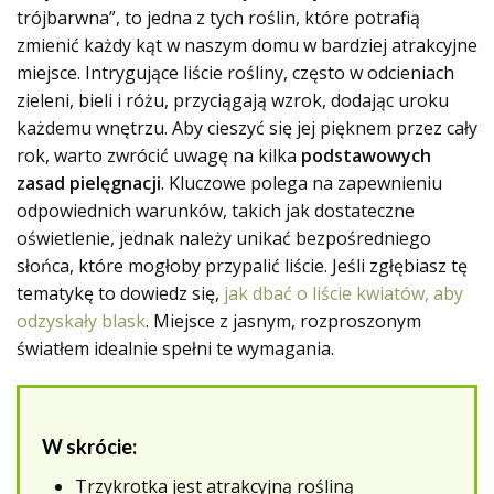
trójbarwna”, to jedna z tych roślin, które potrafią
zmienić każdy kąt w naszym domu w bardziej atrakcyjne
miejsce. Intrygujące liście rośliny, często w odcieniach
zieleni, bieli i różu, przyciągają wzrok, dodając uroku
każdemu wnętrzu. Aby cieszyć się jej pięknem przez cały
rok, warto zwrócić uwagę na kilka
podstawowych
zasad pielęgnacji
. Kluczowe polega na zapewnieniu
odpowiednich warunków, takich jak dostateczne
oświetlenie, jednak należy unikać bezpośredniego
słońca, które mogłoby przypalić liście. Jeśli zgłębiasz tę
tematykę to dowiedz się,
jak dbać o liście kwiatów, aby
odzyskały blask
. Miejsce z jasnym,
rozproszonym
światłem
idealnie spełni te wymagania.
W skrócie:
Trzykrotka jest atrakcyjną rośliną