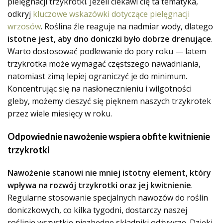
pielęgnacji trzykrotki. Jeżeli ciekawi cię ta tematyka,
odkryj
kluczowe wskazówki dotyczące pielęgnacji
wrzosów
. Roślina źle reaguje na nadmiar wody, dlatego
istotne jest, aby dno doniczki było dobrze drenujące
.
Warto dostosować podlewanie do pory roku — latem
trzykrotka może wymagać częstszego nawadniania,
natomiast zimą lepiej ograniczyć je do minimum.
Koncentrując się na nasłonecznieniu i wilgotności
gleby, możemy cieszyć się pięknem naszych trzykrotek
przez wiele miesięcy w roku.
Odpowiednie nawożenie wspiera obfite kwitnienie
trzykrotki
Nawożenie stanowi nie mniej istotny element, który
wpływa na rozwój trzykrotki oraz jej kwitnienie
.
Regularne stosowanie specjalnych nawozów do roślin
doniczkowych, co kilka tygodni, dostarczy naszej
roślinie wszystkie niezbędne składniki odżywcze. Dzięki