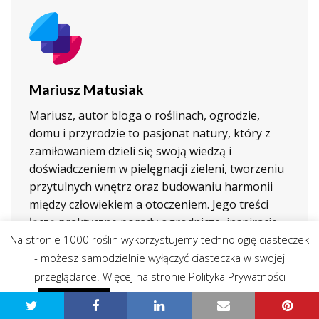
Mariusz Matusiak
Mariusz, autor bloga o roślinach, ogrodzie,
domu i przyrodzie to pasjonat natury, który z
zamiłowaniem dzieli się swoją wiedzą i
doświadczeniem w pielęgnacji zieleni, tworzeniu
przytulnych wnętrz oraz budowaniu harmonii
między człowiekiem a otoczeniem. Jego treści
łączą praktyczne porady ogrodnicze, inspiracje
związane z aranżacją domowych przestrzeni
Na stronie 1000 roślin wykorzystujemy technologię ciasteczek
oraz ciekawostki ze świata fauny i flory. Dzięki
- możesz samodzielnie wyłączyć ciasteczka w swojej
lekkiemu stylowi pisania i autentycznej pasji do
przeglądarce. Więcej na stronie Polityka Prywatności
przyrody, blog ten przyciąga zarówno
Polityka prywatności - przeczytaj
Zgadzam się
początkujących miłośników roślin, jak i