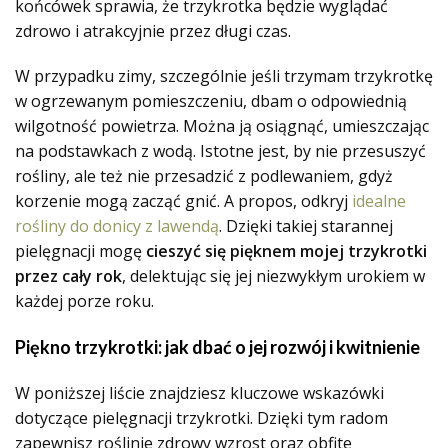
końcówek sprawia, że trzykrotka będzie wyglądać
zdrowo i atrakcyjnie przez długi czas.
W przypadku zimy, szczególnie jeśli trzymam trzykrotkę
w ogrzewanym pomieszczeniu, dbam o odpowiednią
wilgotność powietrza. Można ją osiągnąć, umieszczając
na podstawkach z wodą. Istotne jest, by nie przesuszyć
rośliny, ale też nie przesadzić z podlewaniem, gdyż
korzenie mogą zacząć gnić. A propos, odkryj
idealne
rośliny do donicy z lawendą
. Dzięki takiej starannej
pielęgnacji mogę
cieszyć się pięknem mojej trzykrotki
przez cały rok
, delektując się jej niezwykłym urokiem w
każdej porze roku.
Piękno trzykrotki: jak dbać o jej rozwój i kwitnienie
W poniższej liście znajdziesz kluczowe wskazówki
dotyczące pielęgnacji trzykrotki. Dzięki tym radom
zapewnisz roślinie zdrowy wzrost oraz obfite