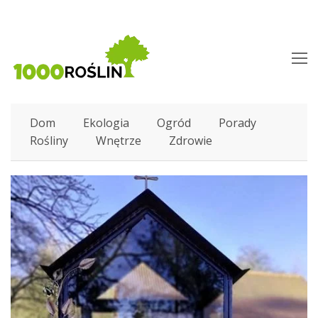
O
M
M
Dom
Ekologia
Ogród
Porady
Rośliny
Wnętrze
Zdrowie