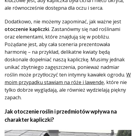
kluczowe jest, aby kapliczka była cicha i nieco ukryta,
ale równocześnie dostępna dla oczu i serca.
Dodatkowo, nie możemy zapominać, jak ważne jest
otoczenie kapliczki
. Zastanówmy się nad roślinami
oraz elementami, które znajdują się w pobliżu.
Pożądane jest, aby cała sceneria prezentowała
harmonię – na przykład, delikatne kwiaty będą
doskonale dopełniać naszą kapliczkę. Musimy jednak
unikać zbytniego zagęszczenia, ponieważ nadmiar
roślin może przytłoczyć ten intymny kawałek ogrodu.
W
moim przypadku stawiam na róże i lawendę
, które nie
tylko dobrze wyglądają, ale również wydzielają piękny
zapach.
Jak otoczenie roślin i przedmiotów wpływa na
charakter kapliczki?