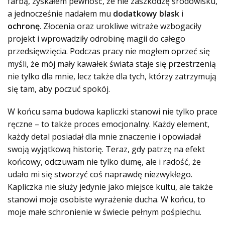
farbą, zyskałem pewność, że nie zaszkodzę środowisku,
a jednocześnie nadałem mu
dodatkowy blask i
ochronę
. Złocenia oraz urokliwe witraże wzbogaciły
projekt i wprowadziły odrobinę magii do całego
przedsięwzięcia. Podczas pracy nie mogłem oprzeć się
myśli, że mój mały kawałek świata staje się przestrzenią
nie tylko dla mnie, lecz także dla tych, którzy zatrzymują
się tam, aby poczuć spokój.
W końcu sama budowa kapliczki stanowi nie tylko prace
ręczne – to także proces emocjonalny. Każdy element,
każdy detal posiadał dla mnie znaczenie i opowiadał
swoją wyjątkową historię. Teraz, gdy patrzę na efekt
końcowy, odczuwam nie tylko dumę, ale i radość, że
udało mi się stworzyć coś naprawdę niezwykłego.
Kapliczka nie służy jedynie jako miejsce kultu, ale także
stanowi moje osobiste wyrażenie ducha. W końcu, to
moje małe schronienie w świecie pełnym pośpiechu.