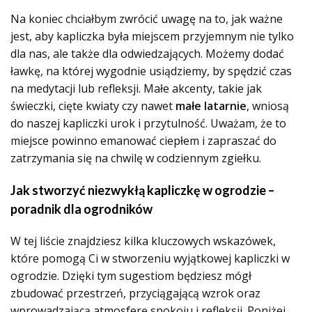
Na koniec chciałbym zwrócić uwagę na to, jak ważne
jest, aby kapliczka była miejscem przyjemnym nie tylko
dla nas, ale także dla odwiedzających. Możemy dodać
ławkę, na której wygodnie usiądziemy, by spędzić czas
na medytacji lub refleksji. Małe akcenty, takie jak
świeczki, cięte kwiaty czy nawet
małe latarnie
, wniosą
do naszej kapliczki urok i przytulność. Uważam, że to
miejsce powinno emanować ciepłem i zapraszać do
zatrzymania się na chwilę w codziennym zgiełku.
Jak stworzyć niezwykłą kapliczkę w ogrodzie –
poradnik dla ogrodników
W tej liście znajdziesz kilka kluczowych wskazówek,
które pomogą Ci w stworzeniu wyjątkowej kapliczki w
ogrodzie. Dzięki tym sugestiom będziesz mógł
zbudować przestrzeń, przyciągającą wzrok oraz
wprowadzającą atmosferę spokoju i refleksji. Poniżej